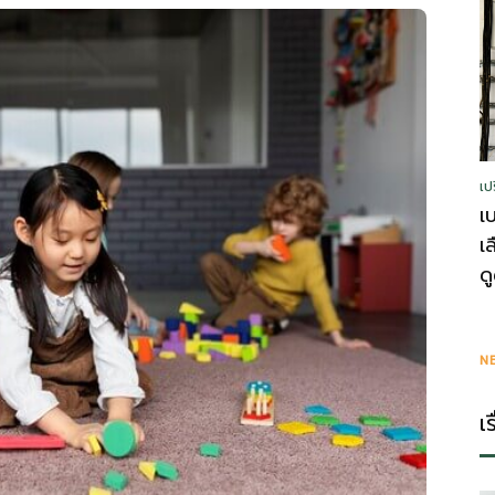
รู้
เป
วา
เ
เ
ด
ไร
N
เ
ตี้