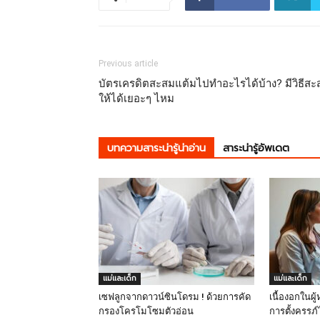
Previous article
บัตรเครดิตสะสมแต้มไปทำอะไรได้บ้าง? มีวิธีสะ
ให้ได้เยอะๆ ไหม
บทความสาระน่ารู้น่าอ่าน
สาระน่ารู้อัพเดต
แม่และเด็ก
แม่และเด็ก
เซฟลูกจากดาวน์ซินโดรม ! ด้วยการคัด
เนื้องอกในผู้
กรองโครโมโซมตัวอ่อน
การตั้งครรภ์