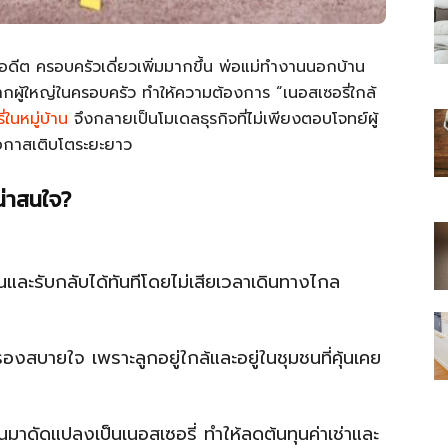
กอดีต ครอบครัวเดี่ยวเพิ่มมากขึ้น พ่อแม่ทำงานนอกบ้าน
จากผู้ใหญ่ในครอบครัว ทำให้ความต้องการ “เนอสเซอรี่ใกล้
่ในหมู่บ้าน
จึงกลายเป็นโมเดลธุรกิจที่ไม่เพียงตอบโจทย์ผู้
ไทย
โอกาสเติบโตระยะยาว
น่าสนใจ?
สบาย(ดอท)คอม
ะรับกลับได้ทันทีโดยไม่เสียเวลาเดินทางไกล
ครองสบายใจ เพราะลูกอยู่ใกล้และอยู่ในชุมชนที่คุ้นเคย
านมาดัดแปลงเป็นเนอสเซอรี่ ทำให้ลดต้นทุนค่าเช่าและ