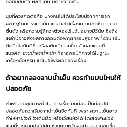
ค่อยขยับตัว ผลก็แทบไม่ต่างจากเดิม
มุมที่ควรคิดต่อคือ บางคนไม่ได้ประโยชน์จากการเผา
ผลาญโดยตรงเท่านั้น แต่อาจได้เรื่องความสดชื่น ความ
ตื่นตัว หรือความรู้สึกว่าตัวเองเริ่มวันอย่างมีวินัย ซึ่งสิ่ง
เหล่านี้อาจส่งผลทางอ้อมต่อพฤติกรรมสุขภาพทั้งวัน เช่น
ตัดสินใจกินดีขึ้นหรือขยับตัวมากขึ้น ถ้ามองแบบนี้
แนวคิด
อาบน้ำลดน้ำหนัก
ก็อาจพอมีที่ทางได้ในฐานะ
เครื่องมือเสริม แต่ไม่ใช่พระเอกของเรื่อง
ถ้าอยากลองอาบน้ำเย็น ควรทำแบบไหนให้
ปลอดภัย
สำหรับคนสุขภาพทั่วไป การเริ่มแบบค่อยเป็นค่อยไป
ปลอดภัยกว่าเริ่มจากน้ำเย็นจัดทันที เพราะความเย็นอาจ
ทำให้หายใจถี่ ใจเต้นเร็ว หรือเวียนหัวได้ โดยเฉพาะช่วง
แรกที่ร่างกายยังไม่คุ้น หากคุณหวังผลด้านความสดชื่น