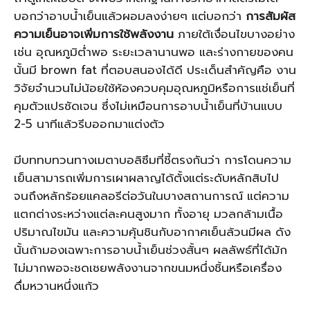
บอกว่าอาบน้ำเย็นแล้วผอมลงง่ายๆ แต่บอกว่า
การสัมผัส
ความเย็นอาจเพิ่มการใช้พลังงาน
ภายใต้เงื่อนไขบางอย่าง
เช่น อุณหภูมิต่ำพอ ระยะเวลานานพอ และร่างกายของคน
นั้นมี brown fat ที่ตอบสนองได้ดี ประเด็นสำคัญคือ งาน
วิจัยจำนวนไม่น้อยใช้ห้องควบคุมอุณหภูมิหรือการแช่เย็นที่
คุมตัวแปรชัดเจน ซึ่งไม่เหมือนการอาบน้ำเย็นที่บ้านแบบ
2-5 นาทีแล้วรีบออกมาแต่งตัว
มีบททบทวนทางเมตาบอลิซึมที่ชี้ตรงกันว่า การโดนความ
เย็นสามารถเพิ่มการเผาผลาญได้ตั้งแต่ระดับหลักสิบไป
จนถึงหลักร้อยแคลอรีต่อวันในบางสถานการณ์ แต่ความ
แตกต่างระหว่างแต่ละคนสูงมาก ทั้งอายุ มวลกล้ามเนื้อ
ปริมาณไขมัน และความคุ้นชินกับอากาศเย็นล้วนมีผล ดัง
นั้นถ้ามองเฉพาะการอาบน้ำเย็นช่วงสั้นๆ ผลลัพธ์ที่ได้มัก
ไม่มากพอจะชดเชยพลังงานจากขนมหนึ่งชิ้นหรือเครื่อง
ดื่มหวานหนึ่งแก้ว