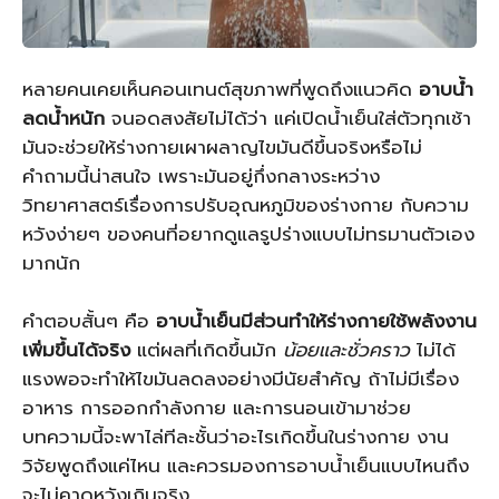
หลายคนเคยเห็นคอนเทนต์สุขภาพที่พูดถึงแนวคิด
อาบน้ำ
ลดน้ำหนัก
จนอดสงสัยไม่ได้ว่า แค่เปิดน้ำเย็นใส่ตัวทุกเช้า
มันจะช่วยให้ร่างกายเผาผลาญไขมันดีขึ้นจริงหรือไม่
คำถามนี้น่าสนใจ เพราะมันอยู่กึ่งกลางระหว่าง
วิทยาศาสตร์เรื่องการปรับอุณหภูมิของร่างกาย กับความ
หวังง่ายๆ ของคนที่อยากดูแลรูปร่างแบบไม่ทรมานตัวเอง
มากนัก
คำตอบสั้นๆ คือ
อาบน้ำเย็นมีส่วนทำให้ร่างกายใช้พลังงาน
เพิ่มขึ้นได้จริง
แต่ผลที่เกิดขึ้นมัก
น้อยและชั่วคราว
ไม่ได้
แรงพอจะทำให้ไขมันลดลงอย่างมีนัยสำคัญ ถ้าไม่มีเรื่อง
อาหาร การออกกำลังกาย และการนอนเข้ามาช่วย
บทความนี้จะพาไล่ทีละชั้นว่าอะไรเกิดขึ้นในร่างกาย งาน
วิจัยพูดถึงแค่ไหน และควรมองการอาบน้ำเย็นแบบไหนถึง
จะไม่คาดหวังเกินจริง