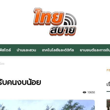
ฟ์สไตล์
บ้านและสวน
เทคโนโลยีและดิจิทัล
ยานยนต์และการขับข
สาระ
น้อย
F
หรับคนงบน้อย
เร
น่า
10650