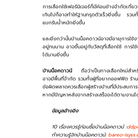
การเลือกใช้เฟอร์นิเจอร์ก็มีค่อนข้างจำกัดเกี่ย
เกินไปก็อาจทำให้ฐานทรุดตัวเร็วยิ่งขึ้น รวม
แบกรับน้ำหนักยิ่งขึ้น
และยิ่งกว่านั้นบ้านน็อคดาวน์อาจมีอายุการใช้
อยู่ทนนาน อาจขึ้นอยู่กับวัสดุที่เลือกใช้ กา
ได้นานยิ่งขึ้น
บ้านน็อคดาวน์
ถือว่าเป็นทางเลือกใหม่สำหร
อาจมีพื้นที่จำกัด รวมทั้งผู้ที่อยากออฟฟิต ร้
ข้อผิดพลาดควรเลือกผู้สร้างบ้านที่มีประสบก
หากมีปัญหาหลังจากสร้างเสร็จจะได้ตามงานไ
ข้อมูลอ้างอิง
10 เรื่องควรรู้ก่อนซื้อบ้านน็อคดาวน์ :
ddpr
ทำความรู้จักบ้านน็อคดาวน์:
bareo-isyss