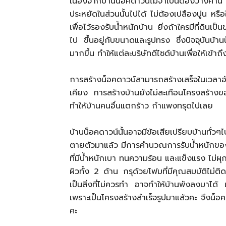
เนื่องจากบ้านน็อคดาวน์ไม่จำเป็นต้องวางคา
ประหยัดในส่วนนั้นไปได้ ไม่ต้องเปลืองปูน หร
เพื่อไว้รองรับน้ำหนักบ้าน ยิ่งถ้าใครมีที่ดินเ
ไป ขึ้นอยู่กับขนาดและรูปทรง ซึ่งปัจจุบันบ้า
มากขึ้น ทำให้แต่ละบริษัทดีไซด์บ้านเพื่อให้เข้าถึง
การสร้างน็อคดาวน์สามารถสร้างเสร็จในเวลาอ
เคียง การสร้างบ้านยังไม่สะเทือนโครงสร้าง
ทำให้บ้านคนอื่นแตกร้าว กำแพงทรุดไปเลย
บ้านน็อคดาวน์นั้นอาจมีข้อเสียเปรียบบ้านท
ตายตัวมาแล้ว มีการคำนวณการรับน้ำหนักของบ้
ที่มีน้ำหนักเบา ทนความร้อน และแข็งแรง ไม่ผ
ผิวทั้ง 2 ด้าน กรุด้วยโฟมที่มีคุณสมบัติไม
เป็นสิ่งที่ไม่ควรทำ อาจทำให้บ้านพังลงมาได้
เพราะเป็นโครงสร้างสำเร็จรูปมาแล้วคะ จึงน็อค
คะ