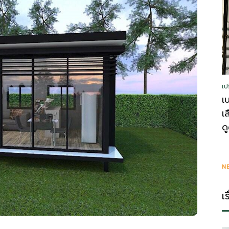
รู้
เป
วา
เ
เ
ด
ไร
N
เ
ตี้