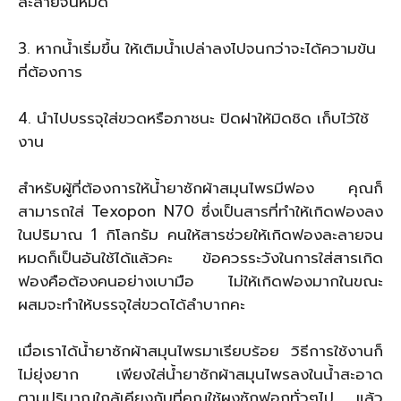
ละลายจนหมด
3. หากน้ำเริ่มขึ้น ให้เติมน้ำเปล่าลงไปจนกว่าจะได้ความข้น
ที่ต้องการ
4. นำไปบรรจุใส่ขวดหรือภาชนะ ปิดฝาให้มิดชิด เก็บไว้ใช้
งาน
สำหรับผู้ที่ต้องการให้น้ำยาซักผ้าสมุนไพรมีฟอง คุณก็
สามารถใส่ Texopon N70 ซึ่งเป็นสารที่ทำให้เกิดฟองลง
ในปริมาณ 1 กิโลกรัม คนให้สารช่วยให้เกิดฟองละลายจน
หมดก็เป็นอันใช้ได้แล้วคะ ข้อควรระวังในการใส่สารเกิด
ฟองคือต้องคนอย่างเบามือ ไม่ให้เกิดฟองมากในขณะ
ผสมจะทำให้บรรจุใส่ขวดได้ลำบากคะ
เมื่อเราได้น้ำยาซักผ้าสมุนไพรมาเรียบร้อย วิธีการใช้งานก็
ไม่ยุ่งยาก เพียงใส่น้ำยาซักผ้าสมุนไพรลงในน้ำสะอาด
ตามปริมาณใกล้เคียงกับที่คุณใช้ผงซักฟอกทั่วๆไป แล้ว