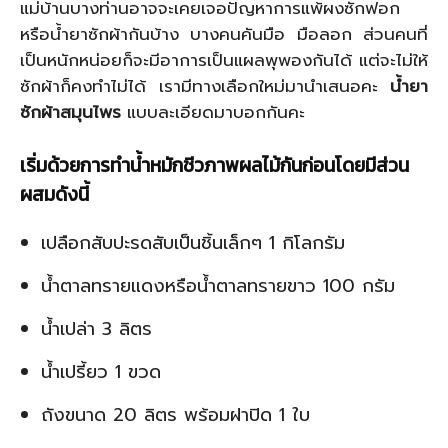
แม่บ้านบางท่านอาจจะเคยเจอปัญหาการแพ้ผงซักฟอก
หรือน้ำยาซักผ้ากันบ้าง บางคนคันมือ มือลอก ส่วนคนที่
เป็นหนักหน่อยก็จะมีอาการเป็นแผลพุพองกันได้ แต่จะไม่ให้
ซักผ้าก็คงทำไม่ได้ เรามีทางเลือกใหม่มานำเสนอคะ
น้ำยา
ซักผ้าสมุนไพร
แบบละเอียดมาบอกกันคะ
เริ่มด้วยการทำน้ำหมักชีวภาพผลไม้กันก่อนโดยมีส่วน
ผสมดังนี้
เปลือกสับปะรดสับเป็นชิ้นเล็กๆ 1 กิโลกรัม
น้ำตาลทรายแดงหรือน้ำตาลทรายขาว 100 กรัม
น้ำเปล่า 3 ลิตร
น้ำเปรี้ยว 1 ขวด
ถังขนาด 20 ลิตร พร้อมฝาปิด 1 ใบ