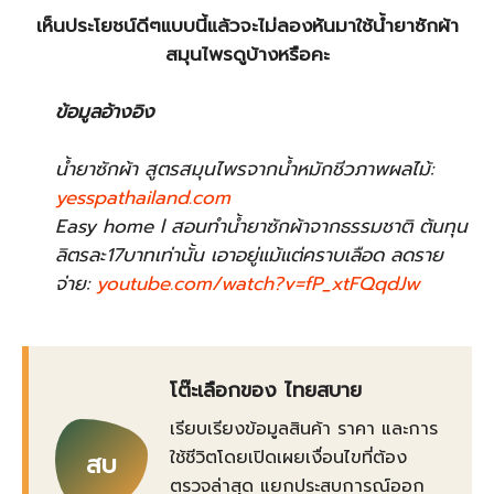
เห็นประโยชน์ดีๆแบบนี้แล้วจะไม่ลองหันมาใช้น้ำยาซักผ้า
สมุนไพรดูบ้างหรือคะ
ข้อมูลอ้างอิง
น้ำยาซักผ้า สูตรสมุนไพรจากน้ำหมักชีวภาพผลไม้:
yesspathailand.com
Easy home l สอนทำน้ำยาซักผ้าจากธรรมชาติ ต้นทุน
ลิตรละ17บาทเท่านั้น เอาอยู่แม้แต่คราบเลือด ลดราย
จ่าย:
youtube.com/watch?v=fP_xtFQqdJw
โต๊ะเลือกของ ไทยสบาย
เรียบเรียงข้อมูลสินค้า ราคา และการ
ใช้ชีวิตโดยเปิดเผยเงื่อนไขที่ต้อง
สบ
ตรวจล่าสุด แยกประสบการณ์ออก