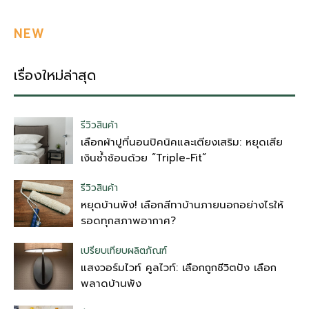
NEW
เรื่องใหม่ล่าสุด
รีวิวสินค้า
เลือกผ้าปูที่นอนปิคนิคและเตียงเสริม: หยุดเสีย
เงินซ้ำซ้อนด้วย “Triple-Fit”
รีวิวสินค้า
หยุดบ้านพัง! เลือกสีทาบ้านภายนอกอย่างไรให้
รอดทุกสภาพอากาศ?
เปรียบเทียบผลิตภัณฑ์
แสงวอร์มไวท์ คูลไวท์: เลือกถูกชีวิตปัง เลือก
พลาดบ้านพัง