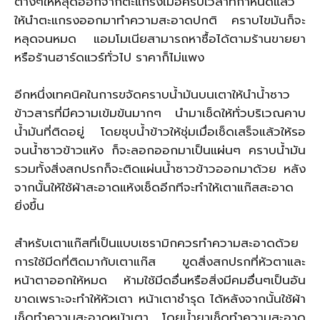
ต่างๆให้หลุดออกจากตะแกรงเมื่อครบเวลาที่กำหนดแล้ว
ให้นำตะแกรงออกมาทำความสะอาดปกติ คราบไขมันก็จะ
หลุดจนหมด แอมโมเนียสามารถหาซื้อได้ตามร้านขายยา
หรือร้านฮาร์ดแวร์ทั่วไป ราคาก็ไม่แพง
อีกหนึ่งเทคนิคในการขจัดคราบน้ำมันบนเตาให้นำน้ำซาว
ข้าวสารที่มีความเข้มข้นมากๆ นำมาเช็ดให้ทั่วบริเวณคาบ
น้ำมันที่ติดอยู่ โดยชุบน้ำข้าวให้ชุ่มเมื่อเช็ดเสร็จแล้วให้รอ
จนนํ้าซาวข้าวแห้ง ก็จะลอกออกมาเป็นแผ่นๆ คราบน้ำมัน
รวมทั้งสิ่งสกปรกก็จะติดแผ่นน้ำซาวข้าวออกมาด้วย หลัง
จากนั้นให้ใช้ผ้าสะอาดแห้งเช็ดอีกทีจะทำให้เตาแก๊สสะอาด
ยิ่งขึ้น
สำหรับเตาแก๊สที่เป็นแบบเซรามิกควรทำความสะอาดด้วย
การใช้มีดที่ติดมากับเตาแก๊ส ขูดสิ่งสกปรกที่หัวตาและ
หน้าตาออกให้หมด ห้ามใช้มีดอื่นหรือสิ่งมีคมอื่นๆเป็นอัน
ขาดเพราะจะทำให้หัวเตา หน้าเตาชำรุด ได้หลังจากนั้นใช้ผ้า
เช็ดทำความสะอาดหน้าเตา โดยน้ำยาเช็ดทำความสะอาด