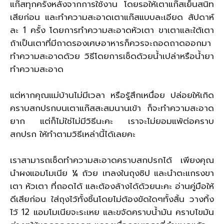
แก๊สทุกครั้งหลังจากการใช้งาน โดยรอให้เตาแก๊สเย็นสนิท
เสียก่อน และทำความสะอาดเตาแก๊สแบบละเอียด สัปดาห์
ละ 1 ครั้ง โดยการทำความสะอาดหัวเตา ขาเตาและใต้เตา
ถ้าเป็นเตาที่มีถาดรองเศษอาหารก็ควรจะถอดถาดออกมา
ทำความสะอาดด้วย วิธีโดยการเช็ดด้วยน้ำเปล่าหรือน้ำยา
ทำความสะอาด
แต่หากคุณแม่บ้านไม่มีเวลา หรือรู้สึกเหนื่อย ปล่อยให้เกิด
คราบสกปรกบนเตาแก๊สสะสมนานเข้า ก็จะทำความสะอาด
ยาก แต่ก็ไม่ใช่ไม่มีวิธีนะคะ เราจะไม่ยอมแพ้ต่อคราบ
สกปรก ให้ทำตามวิธีเหล่านี้ได้เลยคะ
เราสามารถเช็ดทำความสะอาดคราบสกปรกได้ เพียงคุณ
นำผงแอมโมเนีย ¼ ถ้วย เทลงในถุงซิป และนำตะแกรงขา
เตา หัวเตา ที่ถอดได้ และต้องล้างได้ด้วยนะคะ อ่านคู่มือให้
ดีเสียก่อน ใส่ถุงไว้ทั้งชิ้นโดยไม่ต้องขัดใดๆทั้งสิ้น วางทิ้ง
ไว้ 12 แอมโมเนียจะระเหย และขจัดคราบน้ำมัน คราบไขมัน