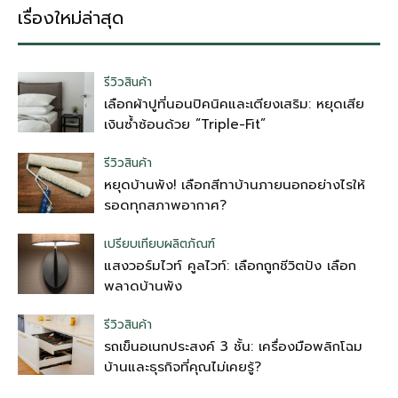
เรื่องใหม่ล่าสุด
รีวิวสินค้า
เลือกผ้าปูที่นอนปิคนิคและเตียงเสริม: หยุดเสีย
เงินซ้ำซ้อนด้วย “Triple-Fit”
รีวิวสินค้า
หยุดบ้านพัง! เลือกสีทาบ้านภายนอกอย่างไรให้
รอดทุกสภาพอากาศ?
เปรียบเทียบผลิตภัณฑ์
แสงวอร์มไวท์ คูลไวท์: เลือกถูกชีวิตปัง เลือก
พลาดบ้านพัง
รีวิวสินค้า
รถเข็นอเนกประสงค์ 3 ชั้น: เครื่องมือพลิกโฉม
บ้านและธุรกิจที่คุณไม่เคยรู้?