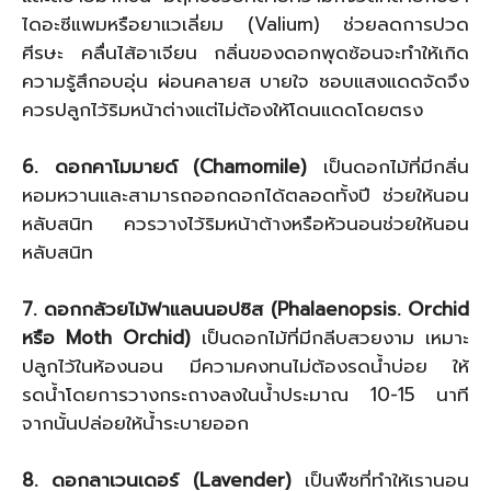
ไดอะซีแพมหรือยาแวเลี่ยม (Valium) ช่วยลดการปวด
ศีรษะ คลื่นไส้อาเจียน กลิ่นของดอกพุดซ้อนจะทำให้เกิด
ความรู้สึกอบอุ่น ผ่อนคลายส บายใจ ชอบแสงแดดจัดจึง
ควรปลูกไว้ริมหน้าต่างแต่ไม่ต้องให้โดนแดดโดยตรง
6. ดอกคาโมมายด์ (Chamomile)
เป็นดอกไม้ที่มีกลิ่น
หอมหวานและสามารถออกดอกได้ตลอดทั้งปี ช่วยให้นอน
หลับสนิท ควรวางไว้ริมหน้าต้างหรือหัวนอนช่วยให้นอน
หลับสนิท
7. ดอกกล้วยไม้ฟาแลนนอปซิส (Phalaenopsis. Orchid
หรือ Moth Orchid)
เป็นดอกไม้ที่มีกลีบสวยงาม เหมาะ
ปลูกไว้ในห้องนอน มีความคงทนไม่ต้องรดน้ำบ่อย ให้
รดน้ำโดยการวางกระถางลงในน้ำประมาณ 10-15 นาที
จากนั้นปล่อยให้น้ำระบายออก
8. ดอกลาเวนเดอร์ (Lavender)
เป็นพืชที่ทำให้เรานอน