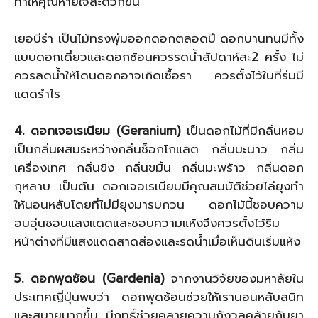
ทำให้คุณหายใจสะดวกขึ้น
เยอบีร่า เป็นไม้ทรงพุ่มออกดอกตลอดปี ดอกบานทนมีทั้ง
แบบดอกเดี่ยวและดอกซ้อนควรรดน้ำสัปดาห์ละ2 ครั้ง ไม่
ควรลดน้ำให้โดนดอกอาจเกิดเชื้อรา ควรตั้งไว้ในที่ร่มมี
แดดรำไร
4. ดอกเจอเรเนียม (Geranium)
เป็นดอกไม้ที่มีกลิ่นหอม
เป็นกลิ่นผสมระหว่างกลิ่นช็อกโกแลต กลิ่นมะนาว กลิ่น
เครื่องเทศ กลิ่นขิง กลิ่นขมิ้น กลิ่นมะพร้าว กลิ่นดอก
กุหลาบ เป็นต้น ดอกเจอเรเนียมมีคุณสมบัติช่วยไล่ยุงทํา
ให้นอนหลับโดยที่ไม่มียุงมารบกวน ดอกไม้นี้ชอบความ
อบอุ่นชอบแสงแดดและชอบความแห้งจึงควรตั้งไว้ริม
หน้าต่างที่มีแสงแดดสาดส่องและรดน้ำเมื่อเห็นดินเริ่มแห้ง
5. ดอกพุดซ้อน (Gardenia)
จากงานวิจัยของมหาลัยใน
ประเทศญี่ปุ่นพบว่า ดอกพุดซ้อนช่วยให้เรานอนหลับสนิท
และสบายมากขึ้น มีฤทธิ์ช่วยคลายความกังวลคล้ายกับยา