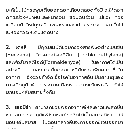
มะลิเป็นไม้ทรงพุ่มเตี้ยออกดอกเกือบตลอดทั้งปี จะให้ดอก
ดกในช่วงหน้าฝนและหน้าร้อน ชอบดินร่วน ไม่แฉะ ควร
เปลี่ยนดินใหม่ทุกๆปี เพราะรากจะแน่นกระถาง เวลาตั้งไว้
ในห้องควรให้โดนแดดบ้าง
2. เดหลี
มีคุณสมบัติช่วยกรองสารพิษอย่างเบนซิน
(Benzene) ไตรคลอโรเอทิลีน (Trichloroethylene)
และฟอร์มาลดีไฮด์(Formaldehyde) ในอากาศได้เป็น
อย่างดี นอกจากนั้นดอกเดหลียังช่วยเพิ่มความชื้นใน
อากาศ จึงช่วยกำจัดเชื้อโรคในอากาศอันเป็นสาเหตุของ
การเกิดภูมิแพ้ การระคายเคืองระบบทางเดินหายใจ ทำให้
เรานอนหลับสบายทั้งคืน
3. เยอบีร่า
สามารถช่วยฟอกอากาศให้สะอาดและสดชื่น
ช่วยลดสารก่อภูมิแพ้โรคหอบโรคหืดได้เป็นอย่างดีช่วย ให้
นอนหลับสบาย ในตอนกลางคืนจะคายออกซิเจนออกมา