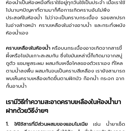
ห้องน้ำเป็นห้องหนึ่งที่เราใช้อยู่ทุกวันใช้เป็นประจำ เมื่อเราใช้
ไปนานๆปัญหาที่ตามมาก็คือการเกิดคราบอันไม่พึง
ประสงค์ในห้องน้ำ ไม่ว่าจะเป็นคราบกระเบื้อง รอยสกปรก
ในอ่างล้างหน้า คราบเหลืองในอ่างอาบน้ำ และกระทั่งผนัง
ห้องน้ำเอง
คราบเหลืองในห้องน้ำ
หรือบนกระเบื้องอาจเกิดจากสารขี้
ผึ้งหรือไขมันเกาะสะสมกัน ซึ่งไขมันเหล่านี้ก็เกิดมาจากสบู่
ถูตัว แชมพูสระผม ผสมกับเหงื่อไคลของตัวเราเอง ที่ไหล
ตามน้ำลงพื้น ผสมกันจนเป็นคราบสีเหลือง เรายังสามารถ
พบเห็นคราบเหลืองเกิดขึ้นตามฝักบัว ก๊อกน้ำ กระจก ฉาก
กั้นอาบน้ำ
เรามีวิธีทำความสะอาดคราบเหลืองในห้องน้ำมา
ฝากด้วยวิธีง่ายๆ
1. ให้ใช้สารที่มีส่วนผสมของแอมโมเนีย
เช่น น้ำยาเช็ด