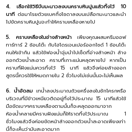
4. เลือกใช้วิธีบีบมะนาวลงบนคราบหินปูนแล้วทิ้งไว้ 10
นาที
ต่อมาโรยด้วยเบคกิ้งโซดาลงบนเปลือกมะนาวและนำ
ไปขัดคราบหินปูนจะทำให้คราบเหลืองหายไป
5. คราบเหลืองในอ่างล้างหน้า
เพียงคุณผสมครีมออฟ
ทาร์ทาร์ 2 ช้อนโต๊ะ กับไฮโดรเจนเปอร์ออกไซด์ 1 ช้อนโต๊ะ
คนให้เข้ากัน แล้วใช้ฟองน้ำจุ่มนำไปเช็ดที่อ่างล้างหน้า ล้าง
ออกด้วยน้ำสะอาด คราบที่เกาะแน่นหลุดหายไป หากเป็น
คราบที่ฝังแน่นควรทิ้งไว้ 15 นาที แล้วจึงค่อยล้างออก
สูตรนี้ควรใช้ให้หมดภายใน 2 ชั่วโมงไม่เช่นนั้นจะไม่เห็นผล
6. น้ำอัดลม
เทน้ำลงประมาณถ้วยครึ่งลงในชักโครกหรือ
บริเวณที่มีข้าวเหนียวติดอยู่ทิ้งไว้ประมาณ 15 นาทีแล้วใช้
มือขัดเบาๆคราบเหลืองตามนั้นก็จะหลุดออกมาจาก
ห้องน้ำคลายมีคราบฝังแน่นก็ให้ราดทิ้งไว้ประมาณ 1
ชั่วโมงแล้วจึงค่อยขัดหน้าล้างออกด้วยน้ำสะอาดเพียงเท่า
นี้ก็จะเห็นว่ามันสะอาดมาก