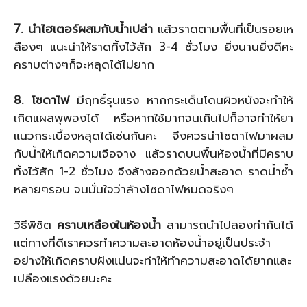
7. นำไฮเตอร์ผสมกับน้ำเปล่า
แล้วราดตามพื้นที่เป็นรอยเห
ลืองๆ แนะนำให้ราดทิ้งไว้สัก 3-4 ชั่วโมง ยิ่งนานยิ่งดีคะ
คราบต่างๆก็จะหลุดได้ไม่ยาก
8. โซดาไฟ
มีฤทธิ์รุนแรง หากกระเด็นโดนผิวหนังจะทำให้
เกิดแผลพุพองได้ หรือหากใช้มากจนเกินไปก็อาจทำให้ยา
แนวกระเบื้องหลุดได้เช่นกันคะ จึงควรนำโซดาไฟมาผสม
กับน้ำให้เกิดความเจือจาง แล้วราดบนพื้นห้องน้ำที่มีคราบ
ทิ้งไว้สัก 1-2 ชั่วโมง จึงล้างออกด้วยน้ำสะอาด ราดน้ำซ้ำ
หลายๆรอบ จนมั่นใจว่าล้างโซดาไฟหมดจริงๆ
วิธีพิชิต
คราบเหลืองในห้องน้ำ
สามารถนำไปลองทำกันได้
แต่ทางที่ดีเราควรทำความสะอาดห้องน้ำอยู่เป็นประจำ
อย่างให้เกิดคราบฝังแน่นจะทำให้ทำความสะอาดได้ยากและ
เปลืองแรงด้วยนะคะ