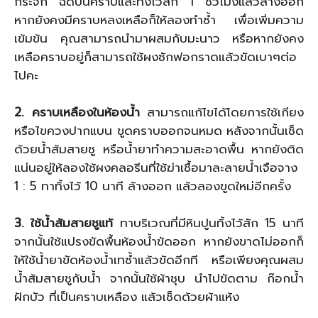
กระจก ฉีดบนคราบและทิ้งไว้สัก 1 ชั่วโมงแล้วล้างออก
หากยังคงมีคราบหลงเหลือก็ให้ลองทำซ้ำ เพื่อเพิ่มความ
เข้มข้น คุณสามารถนำมาผสมกับมะนาว หรือหากยังคง
เหลือคราบอยู่ก็สามารถใช้ผงซักฟอกราดแล้วขัดเบาๆต่อ
ไปคะ
2. คราบเหลืองในห้องน้ำ
สามารถแก้ไขได้โดยการใช้เกียง
หรือไขควงปากแบน ขูดคราบออกจนหมด หลังจากนั้นเช็ด
ด้วยน้ำส้มสายชู หรือน้ำยาทำความสะอาดพื้น หากยังติด
แน่นอยู่ให้ลองใช้ผงคลอรีนที่ใช้ฆ่าเชื้อมาละลายน้ำเจือจาง
1 : 5 ทาทิ้งไว้ 10 นาที ล้างออก แล้วลองขูดใหม่อีกครั้ง
3. ใช้น้ำส้มสายชูแท้
ทาบริเวณที่มีหินปูนทิ้งไว้สัก 15 นาที
จากนั้นใช้แปรงขัดพื้นห้องน้ำขัดออก หากยังขาดไม่ออกก็
ให้ใช้น้ำยาขัดห้องน้ำเทซ้ำแล้วขัดอีกที หรือเพียงคุณผสม
น้ำส้มสายชูกับน้ำ จากนั้นใช้ผ้าชุบ นำไปขัดตาม ก๊อกน้ำ
ฝักบัว ที่เป็นคราบเหลือง แล้วเช็ดด้วยผ้าแห้ง