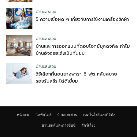
บ้านและสวน
5 ความเชื่อผิด ๆ เกี่ยวกับการใช้งานเครื่องซักผ้า
บ้านและสวน
บ้านและการออกแบบที่ตอบโจทย์ยุคดิจิทัล ทำไม
บ้านอัจฉริยะถึงเป็นที่นิยม
บ้านและสวน
วิธีเลือกที่นอนยางพารา 6 ฟุต หลับสบาย
รองรับสรีระได้ดีเยี่ยม
หน้าแรก
ไลฟ์สไตล์
บ้านและสวน
เทคโนโลยีและดิจิทัล
ยานยนต์และการขับขี่
สัตว์เลี้ยง