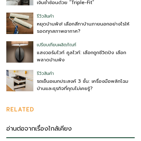
เงินซ้ำซ้อนด้วย “Triple-Fit”
รีวิวสินค้า
หยุดบ้านพัง! เลือกสีทาบ้านภายนอกอย่างไรให้
รอดทุกสภาพอากาศ?
เปรียบเทียบผลิตภัณฑ์
แสงวอร์มไวท์ คูลไวท์: เลือกถูกชีวิตปัง เลือก
พลาดบ้านพัง
รีวิวสินค้า
รถเข็นอเนกประสงค์ 3 ชั้น: เครื่องมือพลิกโฉม
บ้านและธุรกิจที่คุณไม่เคยรู้?
RELATED
อ่านต่อจากเรื่องใกล้เคียง