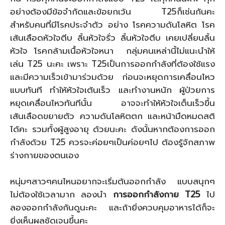
อย่างต้องมีข้อจำกัดและข้อยกเว้น T25ก็เช่นกันคะ
สำหรับคนที่มีโรคประจำตัว อย่าง โรคความดันโลหิต โรค
เส้นเลือดหัวใจตีบ ลิ้นหัวใจรั่ว ลิ้นหัวใจตีบ เคยเปลี่ยนลิ้น
หัวใจ โรคกล้ามเนื้อหัวใจหนา กลุ่มคนเหล่านี้ไม่แนะนำให้
เล่น T25 นะคะ เพราะ T25เป็นการออกกำลังที่ต้องใช้แรง
และมีความเร็วเข้ามาร่วมด้วย ก่อนจะหยุดการเคลื่อนไหว
แบบทันที ทำให้หัวใจเต้นเร็ว และทำงานหนัก ผู้ป่วยการ
หยุดเคลื่อนไหวทันทีนั้น อาจจะทำให้หัวใจเต็นเร็วขึ้น
เส้นเลือดขยายตัว ความดันโลหิตตก และหน้ามืดหมดสติ
ได้คะ รวมทั้งผู้สูงอายุ ด้วยนะคะ ดังนั้นหากต้องการออก
กำลังด้วย T25 ควรจะค่อยๆเป็นค่อยๆไป ต้องรู้จักสภาพ
ร่างกายของตนเอง
หนุ่มๆสาวๆคนไหนอยากจะเริ่มต้นออกกำลัง แบบสนุกๆ
ไม่ต้องใช้เวลามาก ลองนำ
การออกกำลังกาย T25
ไป
ลองออกกำลังกันดูนะคะ และถ้ายิ่งควบคุมอาหารได้ก็จะ
ยิ่งเห็นผลชัดเจนขึ้นคะ