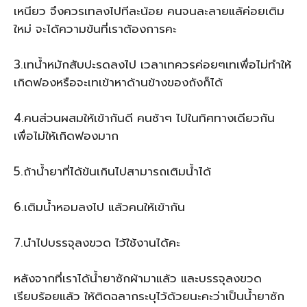
เหนียว จึงควรเทลงไปทีละน้อย คนจนละลายแล้ค่อยเติม
ใหม่ จะได้ความข้นที่เราต้องการคะ
3.เทน้ำหมักสับปะรดลงไป เวลาเทควรค่อยๆเทเพื่อไม่ทำให้
เกิดฟองหรือจะเทเข้าหาด้านข้างของถังก็ได้
4.คนส่วนผสมให้เข้ากันดี คนช้าๆ ไปในทิศทางเดียวกัน
เพื่อไม่ให้เกิดฟองมาก
5.ถ้าน้ำยาที่ได้ข้นเกินไปสามารถเติมน้ำได้
6.เติมน้ำหอมลงไป แล้วคนให้เข้ากัน
7.นำไปบรรจุลงขวด ไว้ใช้งานได้คะ
หลังจากที่เราได้น้ำยาซักผ้ามาแล้ว และบรรจุลงขวด
เรียบร้อยแล้ว ให้ติดฉลากระบุไว้ด้วยนะคะว่าเป็นน้ำยาซัก