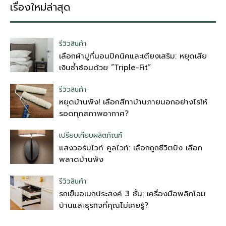
เรื่องใหม่ล่าสุด
รีวิวสินค้า
เลือกผ้าปูที่นอนปิคนิคและเตียงเสริม: หยุดเสีย
เงินซ้ำซ้อนด้วย “Triple-Fit”
รีวิวสินค้า
หยุดบ้านพัง! เลือกสีทาบ้านภายนอกอย่างไรให้
รอดทุกสภาพอากาศ?
เปรียบเทียบผลิตภัณฑ์
แสงวอร์มไวท์ คูลไวท์: เลือกถูกชีวิตปัง เลือก
พลาดบ้านพัง
รีวิวสินค้า
รถเข็นอเนกประสงค์ 3 ชั้น: เครื่องมือพลิกโฉม
บ้านและธุรกิจที่คุณไม่เคยรู้?