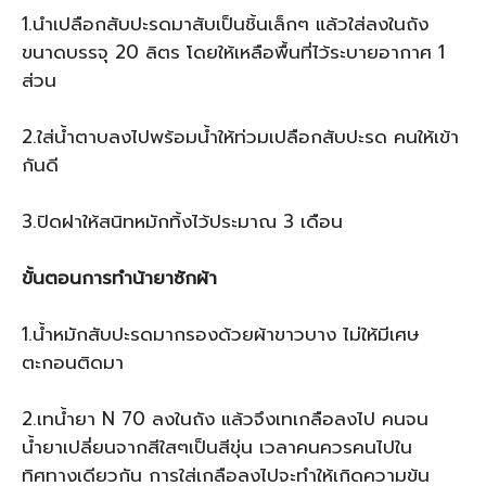
1.นำเปลือกสับปะรดมาสับเป็นชิ้นเล็กๆ แล้วใส่ลงในถัง
ขนาดบรรจุ 20 ลิตร โดยให้เหลือพื้นที่ไว้ระบายอากาศ 1
ส่วน
2.ใส่น้ำตาบลงไปพร้อมน้ำให้ท่วมเปลือกสับปะรด คนให้เข้า
กันดี
3.ปิดฝาให้สนิทหมักทิ้งไว้ประมาณ 3 เดือน
ขั้นตอนการทำน้ายาซักผ้า
1.น้ำหมักสับปะรดมากรองด้วยผ้าขาวบาง ไม่ให้มีเศษ
ตะกอนติดมา
2.เทน้ำยา N 70 ลงในถัง แล้วจึงเทเกลือลงไป คนจน
น้ำยาเปลี่ยนจากสีใสๆเป็นสีขุ่น เวลาคนควรคนไปใน
ทิศทางเดียวกัน การใส่เกลือลงไปจะทำให้เกิดความข้น