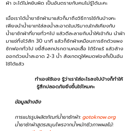
ผ้า จะได้ไม่หยิบผิด เป็นอันตรายกับคนไม่รู้ได้นะคะ
เมื่อเราได้น้ำยาซักผ้ามาแล้วก็มาถึงวิธีการใช้กันบ้างคะ
เพียงนำน้ำยาเทใส่ลงน้ำสะอาดในปริมาณใกล้เคียงกับ
น้ำยาซักผ้าที่ขายทั่วๆไป แล้วตีละลายกับน้ำให้เข้ากัน นำผ้า
มาแช่ทิ้งไว้สัก 30 นาที แล้วก็ซักผ้าเหมือนการซักด้วยผง
ซักฟอกทั่วไป ขยี้สิ่งสกปรกตามคอเสื้อ ใต้รักแร้ แล้วล้าง
ออกด้วยน้ำสะอาด 2-3 น้ำ สังเกตดูให้หมดฟองก็เป็นอัน
ใช้ได้แล้ว
ทำเองใช้เอง รู้ว่าเราใส่อะไรลงไปบ้างก็ทำให้
รู้สึกปลอดภัยยิ่งขึ้นใช่ไหมคะ
ข้อมูลอ้างอิง
การแปรรูปผลิตภัณฑ์น้ำยาซักผ้า:
gotoknow.org
น้ำยาซักผ้าสูตรสมุนไพรจากน้ำหมักชีวภาพผลไม้: