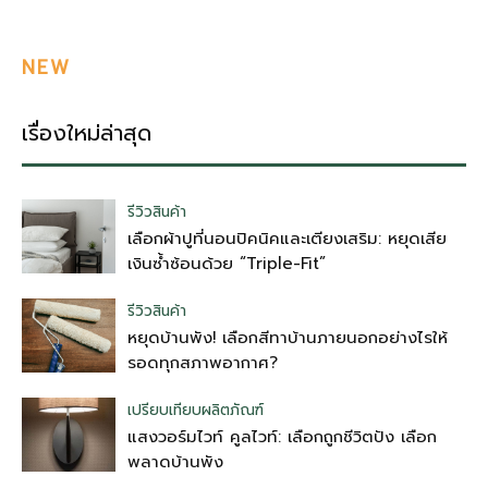
NEW
เรื่องใหม่ล่าสุด
รีวิวสินค้า
เลือกผ้าปูที่นอนปิคนิคและเตียงเสริม: หยุดเสีย
เงินซ้ำซ้อนด้วย “Triple-Fit”
รีวิวสินค้า
หยุดบ้านพัง! เลือกสีทาบ้านภายนอกอย่างไรให้
รอดทุกสภาพอากาศ?
เปรียบเทียบผลิตภัณฑ์
แสงวอร์มไวท์ คูลไวท์: เลือกถูกชีวิตปัง เลือก
พลาดบ้านพัง