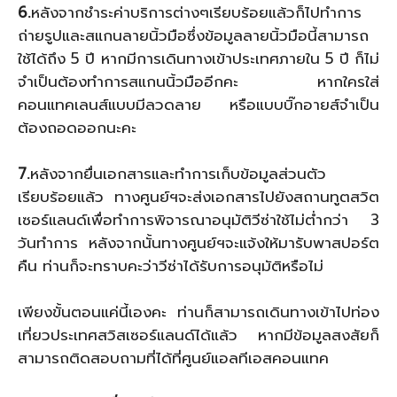
6.
หลังจากชำระค่าบริการต่างๆเรียบร้อยแล้วก็ไปทำการ
ถ่ายรูปและสแกนลายนิ้วมือซึ่งข้อมูลลายนิ้วมือนี้สามารถ
ใช้ได้ถึง 5 ปี หากมีการเดินทางเข้าประเทศภายใน 5 ปี ก็ไม่
จำเป็นต้องทำการสแกนนิ้วมืออีกคะ หากใครใส่
คอนแทคเลนส์แบบมีลวดลาย หรือแบบบิ๊กอายส์จำเป็น
ต้องถอดออกนะคะ
7.
หลังจากยื่นเอกสารและทำการเก็บข้อมูลส่วนตัว
เรียบร้อยแล้ว ทางศูนย์ฯจะส่งเอกสารไปยังสถานทูตสวิต
เซอร์แลนด์เพื่อทำการพิจารณาอนุมัติวีซ่าใช้ไม่ต่ำกว่า 3
วันทำการ หลังจากนั้นทางศูนย์ฯจะแจ้งให้มารับพาสปอร์ต
คืน ท่านก็จะทราบคะว่าวีซ่าได้รับการอนุมัติหรือไม่
เพียงขั้นตอนแค่นี้เองคะ ท่านก็สามารถเดินทางเข้าไปท่อง
เที่ยวประเทศสวิสเซอร์แลนด์ได้แล้ว หากมีข้อมูลสงสัยก็
สามารถติดสอบถามที่ได้ที่ศูนย์แอลทีเอสคอนแทค