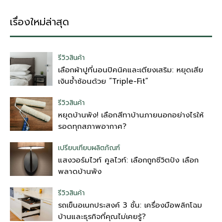
เรื่องใหม่ล่าสุด
รีวิวสินค้า
เลือกผ้าปูที่นอนปิคนิคและเตียงเสริม: หยุดเสีย
เงินซ้ำซ้อนด้วย “Triple-Fit”
รีวิวสินค้า
หยุดบ้านพัง! เลือกสีทาบ้านภายนอกอย่างไรให้
รอดทุกสภาพอากาศ?
เปรียบเทียบผลิตภัณฑ์
แสงวอร์มไวท์ คูลไวท์: เลือกถูกชีวิตปัง เลือก
พลาดบ้านพัง
รีวิวสินค้า
รถเข็นอเนกประสงค์ 3 ชั้น: เครื่องมือพลิกโฉม
บ้านและธุรกิจที่คุณไม่เคยรู้?