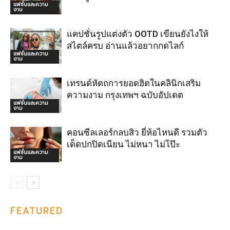
แฟชั่นและความ
งาม
แคปชั่นรูปแต่งตัว OOTD เขียนยังไงให้
สไตล์ครบ อ่านแล้วอยากกดไลก์
แฟชั่นและความ
งาม
เทรนด์หัตถการยอดฮิตในคลินิกเสริม
ความงาม กรุงเทพฯ ฉบับอัปเดต
แฟชั่นและความ
งาม
คอนซีลเลอร์กลบสิว ยี่ห้อไหนดี รวมตัว
เด็ดปกปิดเนียน ไม่หนา ไม่โป๊ะ
แฟชั่นและความ
งาม
FEATURED