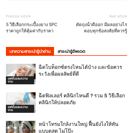
Previous article
Next article
5 วิธีเลือกกระเบื้องยาง SPC
ตัดถุงน้ําดีออก มีผลอย่างไร
ราคาถูกให้คุ้มค่ากับราคา
ตอบทุกข้อสงสัยที่ควรรู้
บทความสาระน่ารู้น่าอ่าน
สาระน่ารู้อัพเดต
ฉีดโบท็อกซ์ตรงไหนได้บ้าง และข้อควร
ระวังเพื่อผลลัพธ์ที่ดี
แฟชั่นและความ
งาม
ฉีดฟิลเลอร์ คลินิกไหนดี ? รวม 5 วิธีเลือก
คลินิกให้ปลอดภัย
แฟชั่นและความ
งาม
หน้าโทรมใกล้งานใหญ่ ฟื้นยังไงให้ทัน
แบบดูสด ไม่โป๊ะ