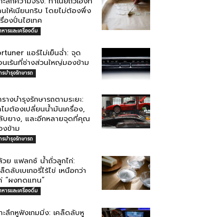
าะลึกความจริง: ทำเนยถั่วเองที่
านให้เนียนกริบ โดยไม่ต้องพึ่ง
รื่องปั่นไฮเทค
าหารและเครื่องดื่ม
rtuner แอร์ไม่เย็นฉ่ำ: จุด
อนเร้นที่ช่างส่วนใหญ่มองข้าม
ารบำรุงรักษารถ
ารางบำรุงรักษารถตามระยะ:
ไมต้องเปลี่ยนน้ำมันเครื่อง,
ลับยาง, และอีกหลายจุดที่คุณ
องข้าม
ารบำรุงรักษารถ
้วย แฟลกซ์ น้ำถั่วลูกไก่:
ล็ดลับเบเกอรี่ไร้ไข่ เหนือกว่า
ค่ “ผงทดแทน”
าหารและเครื่องดื่ม
าะลึกหูฟังเกมมิ่ง: เคล็ดลับหู