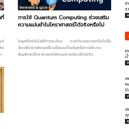
เท
โหราศาสตร์ & ดูดวง
ร
แ
ี่
การใช้ Quantum Computing ช่วยเสริม
ความแม่นยำในโหราศาสตร์ได้จริงหรือไม่
แต่
ในยุคที่เทคโนโลยีก้าวกระโดด การทำนายอนาคตไม่จำเป็น
ลัง
ต้องพึ่งพาเพียงเครื่องมือแบบดั้งเดิมหรือการตีความ
เ
วาม
สัญลักษณ์โหราศาสตร์เพียงอย่างเดียวอีกต่อไป
น
Quantum Computing กลายเป็นเทคโนโลยีที่น่าจับตามอง
แ
ในการวิเคราะห์ข้อมูลเชิงลึกและคาดการณ์แนวโน้มเหตุการณ์
ล่วงหน้า...
เ
หม
ปั
ป
สม
สุ
ส