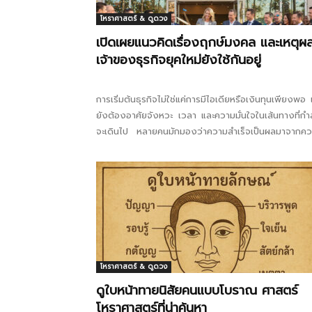
โหราศาสตร์ & ดูดวง
เปิดเผยแนวคิดเรื่องฤกษ์มงคล และเหตุผลท
เจ้าของธุรกิจยุคใหม่ยังใช้กันอยู่
การเริ่มต้นธุรกิจไม่ใช่แค่การมีไอเดียหรือเงินทุนเพียงพอ 
ยังต้องอาศัยจังหวะ เวลา และความมั่นใจในเส้นทางที่กำ
จะเดินไป หลายคนมักมองว่าความสำเร็จเป็นผลมาจากค
พยายามและการวางแผนที่ดีเท่านั้น...
โหราศาสตร์ & ดูดวง
ดูใบหน้าทายนิสัยคนแบบโบราณ ศาสตร์
โหราศาสตร์ที่น่าค้นหา