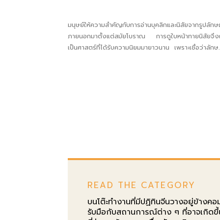
มนุษย์ให้ความสำคัญกับการอ่านบุคลิกและนิสัยจากรูปลักษ
ภายนอกมาตั้งแต่สมัยโบราณ การดูใบหน้าทายนิสัยจึง
เป็นศาสตร์ที่ได้รับความนิยมมายาวนาน เพราะเชื่อว่าลัก
บนใบหน้าแต่ละส่วนสามารถสะท้อนตัวตนภายในได้ แม้จะไม
หลักฐานทางวิทยาศาสตร์มารองรับ แต่ก็เป็นภูมิปัญญา
สืบทอดต่อกันมาและยังคงมีอิทธิพลในหลายวัฒนธรรม การ
ดูใบหน้าแบบโบราณไม่เพียงแต่ใช้เพื่อทำนายบุคลิก...
READ THE CATEGORY
บนโต๊ะทำงานที่มีปฏิทินจีนวางอยู่ข้างคอ
รับมือกับสถานการณ์ต่าง ๆ ที่อาจเกิดข