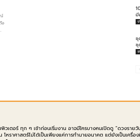
10
มี
ณ์
ป
ถือ
ษณะ
่มี
ช
ช
ที่
แ
มพิวเตอร์ ทุก ๆ เช้าก่อนเริ่มงาน อาจมีใครบางคนเปิดดู “ดวงรายวัน
ึ้น โหราศาสตร์ไม่ได้เป็นเพียงแค่การทำนายอนาคต แต่ยังเป็นเครื่