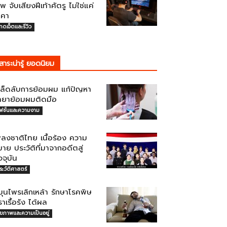
พ จับเสียงฝีเท้าศัตรู ไม่ใช่แค่
าคา
กดเจ็ตและรีวิว
สาระน่ารู้ ยอดนิยม
คล็ดลับการย้อมผม แก้ปัญหา
้ำยาย้อมผมติดมือ
ฟชั่นและความงาม
พลงชาติไทย เนื้อร้อง ความ
าย ประวัติที่มาจากอดีตสู่
จจุบัน
ระวัติศาสตร์
ุนไพรเลิกเหล้า รักษาโรคพิษ
ราเรื้อรัง ได้ผล
ุขภาพและความเป็นอยู่