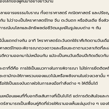
ารมองโลกของผู้คนมาอย่างยาวนาน
หลายอารยธรรมโบราณ ทั้งดาราศาสตร์ คณิตศาสตร์ และปรัชญา
ัน ไม่ว่าจะเป็นโหราศาสตร์ไทย จีน ตะวันตก หรืออินเดีย ซึ่งล
ารณ์บนโลกและอิทธิพลต่อชีวิตมนุษย์ในรูปแบบต่าง ๆ กัน
ั้นแตกต่างกัน อาทิ โหราศาสตร์ตะวันตกใช้ราศีเกิดตามวันเดื
โหราศาสตร์ไทยจะพิจารณาดวงดาวและเรือนชะตาตามเวลาเกิดที่ละ
รตีความออกมาไม่เหมือนกัน แม้จะเป็นคนวันเดือนปีเกิดเดียวกัน
ที่ดีคือ การใช้เป็นแนวทางในการพิจารณา ไม่ใช่การยึดติดหรื
ตามักจะให้ภาพรวมของแนวโน้มหรือพลังงานในช่วงเวลานั้น ๆ
รือใช้เป็นแรงบันดาลใจในการลงมือทำสิ่งต่าง ๆ ให้ดีขึ้นได้
เหมือนแผนที่ที่บอกถึงเส้นทางที่เป็นไปได้ แต่การตัดสินใจและ
์สามารถเป็นเพื่อนคู่คิดที่ช่วยให้เรามองเห็นแง่มุมต่าง ๆ ของชีวิ