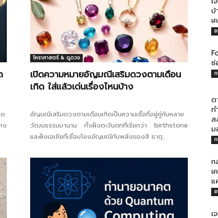
เจ
บ้
เค
อ
Fo
โหราศาสตร์ & ดูดวง
ไทย
ซ่
ด
เปิดความหมายอัญมณีเสริมดวงตามเดือน
ก
เกิด ใส่แล้วเด่นเรื่องไหนบ้าง
ต
ทำ
ุด
อัญมณีเสริมดวงตามเดือนเกิดเป็นความเชื่อที่อยู่คู่กับหลาย
ส
สบาย(ดอท)คอม
บาง
วัฒนธรรมมานาน ทั้งฝั่งตะวันตกที่เรียกว่า birthstone
ม
และฝั่งเอเชียที่เชื่อมโยงอัญมณีกับพลังของสี ธาตุ...
ก
กล
เค
แ
อ
เจ