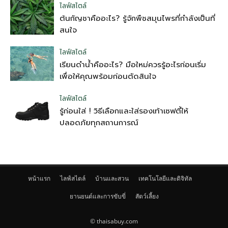
ไลฟ์สไตล์
ต้นกัญชาคืออะไร? รู้จักพืชสมุนไพรที่กำลังเป็นที่
สนใจ
ไลฟ์สไตล์
เรียนดำน้ำคืออะไร? มือใหม่ควรรู้อะไรก่อนเริ่ม
เพื่อให้คุณพร้อมก่อนตัดสินใจ
ไลฟ์สไตล์
รู้ก่อนใส่ ! วิธีเลือกและใส่รองเท้าเซฟตี้ให้
ปลอดภัยทุกสถานการณ์
หน้าแรก
ไลฟ์สไตล์
บ้านและสวน
เทคโนโลยีและดิจิทัล
ยานยนต์และการขับขี่
สัตว์เลี้ยง
© thaisabuy.com