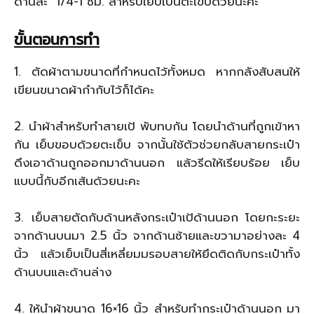
ด้านละ 1/4-1 ซม. สำหรับเย็บเป็นตะเข็บด้วยนะคะ
ขั้นตอนการทำ
1. ตัดผ้าตามขนาดที่กำหนดไว้ทั้งหมด หากกลังสับสนให้
เขียนขนาดผ้ากำกับไว้ก็ได้คะ
2. นำผ้าสำหรับทำสายเป้ พับทบกัน โดยนำด้านที่ถูกเข้าหา
กัน เย็บขอบด้วยตะเข็บ จากนั้นใช้ตัวช่วยกลับสายกระเป๋า
ดึงเอาด้านถูกออกมาด้านนอก แล้วรีดให้เรียบร้อย เย็บ
แบบนี้กับอีกเส้นด้วยนะคะ
3. เย็บสายตัดกับด้านหลังกระเป๋าเป้ด้านนอก โดยกะระยะ
จากด้านบนมา 2.5 นิ้ว จากด้านซ้ายและขวามาอย่างละ 4
นิ้ว แล้วเย็บเป็นสี่เหลี่ยมมรอบสายให้ยึดติดกับกระเป๋าทั้ง
ด้านบนและด้านล่าง
4. ให้นำผ้าขนาด 16×16 นิ้ว สำหรับทำกระเป๋าด้านนอก มา