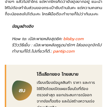
ง่ายๆ แล้วไม่ซ้ำใคร แต่หากใครคิดว่ายังยุ่งยากอยู่ แนะนำ
ให้ไม่ต้องทำในส่วนของกระเป๋าซับด้านในคะ แต่ความคงทน
ก็จะน้อยลงไปได้นะคะ ใครฝีมือดีจะทำขายก็ไม่ว่ากันนะคะ
ข้อมูลอ้างอิง
How to: เป้สะพายหลังสุดชิค:
blisby.com
รีวิววิธีเย็บ : เป้สะพายหลังหูรูดน่ารักๆ ใส่ของจุกจิกไป
ทำงานก็ได้..ไปเที่ยวก็ดี..:
pantip.com
โต๊ะเลือกของ ไทยสบาย
เรียบเรียงข้อมูลสินค้า ราคา และการ
ใช้ชีวิตโดยเปิดเผยเงื่อนไขที่ต้อง
สบ
ตรวจล่าสุด แยกประสบการณ์ออก
จากข้อเท็จจริง และไม่สร้างความเร่ง