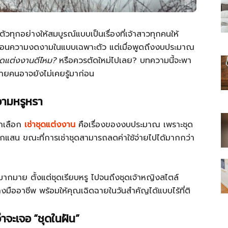
มตัวทุกอย่างให้สมบูรณ์แบบเป็นเรื่องที่เจ้าสาวทุกคนให้
ท้อนความงดงามในแบบเฉพาะตัว แต่เมื่อพูดถึงงบประมาณ
ชุดแต่งงานดีไหม?
หรือควรตัดใหม่ไปเลย? บทความนี้จะพา
ไทย
ลายคนอาจยังไม่เคยรู้มาก่อน
วามหรูหรา
ากเลือก
เช่าชุดแต่งงาน
คือเรื่องของงบประมาณ เพราะชุด
สบาย(ดอท)คอม
กแสน ขณะที่การเช่าชุดสามารถลดค่าใช้จ่ายไปได้มากกว่า
อกมากมาย ตั้งแต่ชุดเรียบหรู ไปจนถึงชุดเจ้าหญิงสไตล์
งมืออาชีพ พร้อมให้คุณเฉิดฉายในวันสำคัญได้แบบไร้ที่ติ
าจะเจอ “ชุดในฝัน”