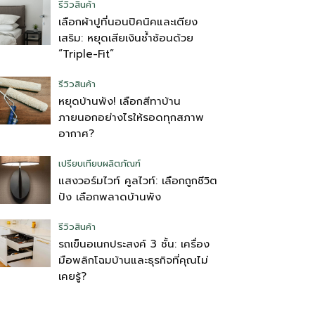
รีวิวสินค้า
เลือกผ้าปูที่นอนปิคนิคและเตียง
เสริม: หยุดเสียเงินซ้ำซ้อนด้วย
“Triple-Fit”
รีวิวสินค้า
หยุดบ้านพัง! เลือกสีทาบ้าน
ภายนอกอย่างไรให้รอดทุกสภาพ
อากาศ?
เปรียบเทียบผลิตภัณฑ์
แสงวอร์มไวท์ คูลไวท์: เลือกถูกชีวิต
ปัง เลือกพลาดบ้านพัง
รีวิวสินค้า
รถเข็นอเนกประสงค์ 3 ชั้น: เครื่อง
มือพลิกโฉมบ้านและธุรกิจที่คุณไม่
เคยรู้?