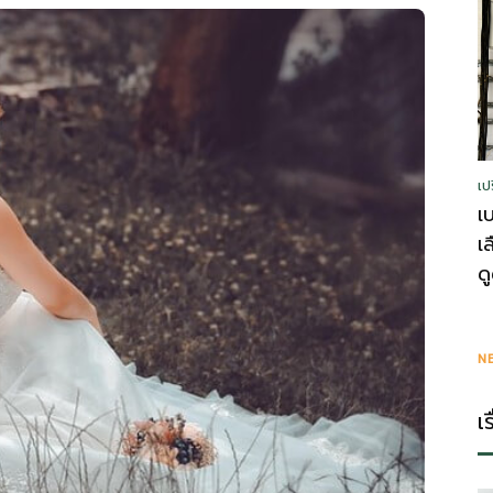
รู้
เป
วา
เ
เ
ด
ไร
N
เ
ตี้