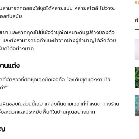
R
ณสามารถทดลองใส่ชุดได้หลายแบบ หลายสไตล์ ไม่ว่าจะ
มอลทันสมัย
อ
เยา และหากคุณไม่มั่นใจว่าชุดใดเหมาะกับรูปร่างของตัว
ึ้น และยังสามารถขอคำแนะนำจากช่างผู้ชำนาญได้อีกด้วย
รียดได้อย่างมาก
งานแต่ง
ี่เจ้าสาวที่ตัดชุดเองมักเจอคือ “จะเก็บชุดแต่งงานไว้
ดี?”
บผิดชอบในส่วนนี้เลย แค่ส่งคืนตามเวลาที่กำหนด ทางร้าน
ป ซึ่งสะดวกและประหยัดพื้นที่ในบ้านคุณอย่างมาก
ัญ