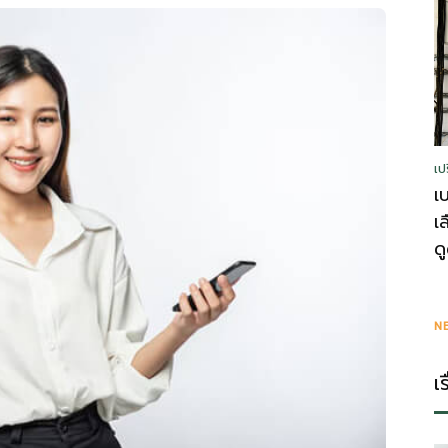
รู้
เป
วา
เ
เ
ด
ไร
N
เ
ตี้