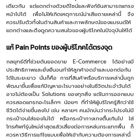
เดียวกัน แต่แตกต่างด้วยดีไซน์และฟังก์ชันสามารถแทรง
หน้าไปได้ เพื่อไม่ให้เกิดเหตุการณ์น่าเสียดายเหล่านี้ จึง
ควรปรับตัวทั้งในด้านสินค้าและภาพลักษณ์ของแบรนด์ให้
แตกต่างและดึงดูดความสนใจของผู้บริโภคในปัจจุบันให้ได้
แก้
Pain Points
ของผู้บริโภคได้ตรงจุด
กลยุทธ์ดีที่ช่วยดันยอดขาย E-Commerce ได้อย่างมี
ประสิทธิภาพและยั่งยืนจนทำให้ลูกค้าจดจำและบอกต่อกัน
ได้ในระยะยาว นั่นก็คือ การที่สินค้าหรือบริการเหล่านั้นถูก
พัฒนาขึ้นเพื่อแก้ปัญหาอะไรบางอย่างในชีวิตประจำวันได้
อาจไม่ต้องเป็น Solutions ของทุกสิ่ง แต่ในการออกแบบ
ควรสอดแทรกอะไรเล็กๆ น้อยๆ ที่ทำให้ผู้บริโภครู้สึกว่าใช้
ชีวิตได้ง่ายขึ้นลงไป เช่น หลายๆ คนมักบ่นว่ากระโปรงไม่มี
กระเป๋าจนใส่ของไม่ได้ หรือกระเป๋ากางเกงตื้นเกินไป ใส่
โทรศัพท์รุ่นใหม่ล่าสุดแล้วเสี่ยงต่อการหล่นกระแทกพื้น ก็
ควรหาวิธีการแก้ไขแบบเพื่อให้เข้ากับความต้องการเหล่านี้