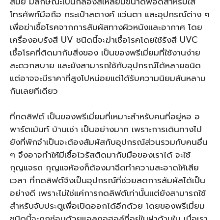
สมัย มีลักษณะเป็นกล่องสี่เหลี่ยมขนาดพอดีสำหรับใส่
โทรศัพท์มือถือ กระเป๋าสตางค์ แว่นตา และอุปกรณ์ต่าง ๆ
เพื่อฆ่าเชื้อโรคจากการสัมผัสทางผิวหนังและอากาศ โดย
เครื่องอบรังสี UV ชนิดนี้จะฆ่าเชื้อโรคโดยใช้รังสี UVC
เชื้อโรคที่ติดมากับสิ่งของ เป็นของพรีเมี่ยมที่ใช้งานง่าย
สะดวกสบาย และยังสามารถใช้กับอุปกรณ์ได้หลายชนิด
แต่อาจจะมีราคาที่สูงไปหน่อยแต่ได้รับความนิยมล้นหลาม
กันเลยทีเดียว
ที่กดลิฟต์ เป็นของพรีเมี่ยมที่เหมาะสำหรับคนที่อยู่หอ อ
พาร์ตเม้นท์ บ้านเช่า เป็นอย่างมาก เพราะการเดินทางไป
ยังที่พักจำเป็นจะต้องสัมผัสกับอุปกรณ์ส่วนรวมกับคนอื่น
ๆ จึงอาจทำให้มีเชื้อไวรัสติดมากับมือของเราได้ จะใช้
กุญแจรถ กุญแจห้องก็ต้องมาฉีดทำความสะอาดให้เสีย
เวลา ที่กดลิฟต์จึงเป็นอุปกรณ์ที่ช่วยลดการสัมผัสได้เป็น
อย่างดี เพราะไม่ใช่แค่การกดลิฟต์เท่านั้นแต่ยังสามารถใช้
สำหรับจับประตูเพื่อเปิดออกได้อีกด้วย โดยของพรีเมี่ยม
ชนิดนี้จะถูกซ่อนด้วยแอลกอฮอล์ที่อยุ่ในฝาด้านใน เมื่อเรา