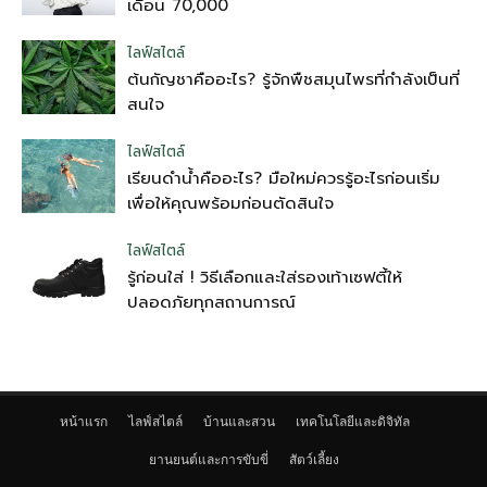
เดือน 70,000
ไลฟ์สไตล์
ต้นกัญชาคืออะไร? รู้จักพืชสมุนไพรที่กำลังเป็นที่
สนใจ
ไลฟ์สไตล์
เรียนดำน้ำคืออะไร? มือใหม่ควรรู้อะไรก่อนเริ่ม
เพื่อให้คุณพร้อมก่อนตัดสินใจ
ไลฟ์สไตล์
รู้ก่อนใส่ ! วิธีเลือกและใส่รองเท้าเซฟตี้ให้
ปลอดภัยทุกสถานการณ์
หน้าแรก
ไลฟ์สไตล์
บ้านและสวน
เทคโนโลยีและดิจิทัล
ยานยนต์และการขับขี่
สัตว์เลี้ยง