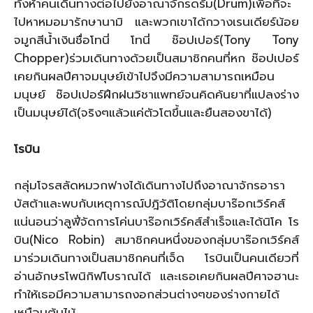
ทั้งห้าคนเดินทางต่อไปยังอาณาจักรดรัม(Drum)เพื่อที่จะ
ไปหาหมอมารักษานามิ และพวกเขาได้กวางเรนเดียร์น้อย
จมูกสีน้ำเงินชื่อโทนี่ โทนี่ ช๊อปเปอร์(Tony Tony
Chopper)ร่วมเดินทางด้วยเป็นสมาชิกคนที่หก ช๊อปเปอร์
เคยกินผลปีศาจมนุษย์เข้าไปจึงมีความสามารถเหมือน
มนุษย์ ช๊อปเปอร์ฝึกฝนวิชาแพทย์จนคิดค้นยาที่แปลงร่าง
เป็นมนุษย์ได้(จริงๆแล้วแค่ตัวโตขึ้นและยืนสองขาได้)
โรบิน
กลุ่มโจรสลัดหมวกฟางได้เดินทางไปถึงอาณาจักรอารา
บัสต้าและพบกับเหตุการณ์ปฎิวัติโดยกลุ่มบาร๊อกเวิร์คส์
แน่นอนว่าลูฟี่จัดการโค่นบาร๊อกเวิร์คส์สำเร็จและได้นิโค โร
บิน(Nico Robin) สมาชิกคนหนึ่งของกลุ่มบาร๊อกเวิร์คส์
มาร่วมเดินทางเป็นสมาชิกคนที่เจ็ด โรบินเป็นคนเดียวที่
อ่านอักษรโพนิกิฟโบราณได้ และเธอเคยกินผลปีศาจฮานะ
ทำให้เธอมีความสามารถงอกส่วนต่างๆของร่างกายได้
เหมือนต้นไม้