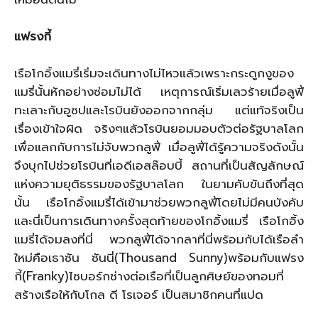
แฟรงกี้
เรือโกอิ้งแมรี่เริ่มจะเดินทางไม่ไหวแล้วเพราะกระดูกงูของ
แมรี่นั้นหักอย่างซ่อมไม่ได้ เหตุการณ์เริ่มเลวร้ายเมื่อลูฟี่
ทะเลาะกับอูซปและโรบินยังออกจากกลุ่ม แต่แท้จริงเป็น
เรื่องเข้าใจผิด จริงๆแล้วโรบินยอมมอบตัวต่อรัฐบาลโลก
เพื่อแลกกับการไม่จับพวกลูฟี่ เมื่อลูฟี่ได้รู้ความจริงดังนั้น
จึงบุกไปช่วยโรบินที่เอดีเอสล๊อบบี้ สถานที่เป็นสัญลักษณ์
แห่งความยุติธรรมของรัฐบาลโลก ในยามคับขันถึงที่สุด
นั้น เรือโกอิ้งแมรี่ได้เข้ามาช่วยพวกลูฟี่โดยไม่มีคนบังคับ
และนี่เป็นการเดินทางครั้งสุดท้ายของโกอิ้งแมรี่ เรือโกอิ้ง
แมรี่ได้จมลงที่นี่ พวกลูฟี่ได้จากลาที่นี่พร้อมกับได้เรือลำ
ใหม่คือเธาซัน ซันนี่(Thousand Sunny)พร้อมกับแฟรง
กี้(Franky)ไซบอร์กช่างต่อเรือที่เป็นลูกศิษย์ของทอมที่
สร้างเรือให้กับโกล ดี โรเจอร์ เป็นสมาชิกคนที่แปด