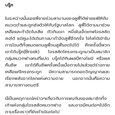
บรู๊ค
ในระหว่างนั้นเอซพี่ชายร่วมสาบานของลูฟี่ได้พ่ายแพ้ให้กับ
หนวดดำและถูกส่งตัวให้กับรัฐบาลโลก ลูฟี่ได้ตามมาช่วย
เหลือและกำจัดโมเลีย ตัวกินเงา หนึ่งในเจ็ดเทพโจรสลัด
ลงได้ แต่คูมะได้เดินทางมากำจัดลูฟี่อีกครั้ง โซโลได้เข้ารับ
การโจมตีทั้งหมดแทนลูฟี่จนลูฟี่รอดไปได้ ศึกครั้งนี้พวก
เขาได้บรู๊ค(Brook) โจรสลัดโครงกระดูกมาเป็นสมาชิก
กลุ่มหมวกฟางคนที่แปด บรู๊คได้กินผลปีศาจโยมิ หรือผล
คืนชีพ เขาได้คืนชีพครั้งหนึ่งเมื่อตายไปแล้วแต่ร่างกาย
เหลือแค่โครงกระดูก มีความสามารถถอดวิญญาณและ
เรียกพลังจากโลกแห่งความตาย นอกจากนั้นคือความ
สามารถทางดนตรี
นี่เป็นเหตุการณ์คร่าวๆเกี่ยวกับการพบกันของสมาชิกทั้ง
เก้าแห่งกลุ่มโจรสลัดหมวกฟาง และอาจมีคนต่อๆไปอีก
ตามเรื่องราวที่ยังดำเนินต่อไป