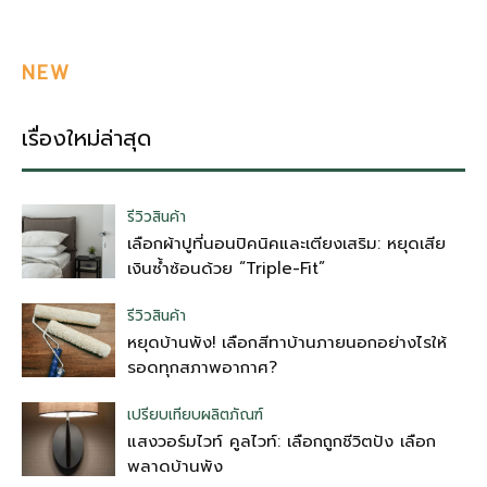
NEW
เรื่องใหม่ล่าสุด
รีวิวสินค้า
เลือกผ้าปูที่นอนปิคนิคและเตียงเสริม: หยุดเสีย
เงินซ้ำซ้อนด้วย “Triple-Fit”
รีวิวสินค้า
หยุดบ้านพัง! เลือกสีทาบ้านภายนอกอย่างไรให้
รอดทุกสภาพอากาศ?
เปรียบเทียบผลิตภัณฑ์
แสงวอร์มไวท์ คูลไวท์: เลือกถูกชีวิตปัง เลือก
พลาดบ้านพัง