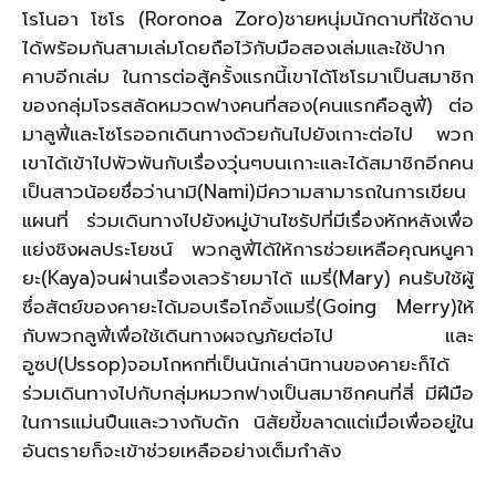
โรโนอา โซโร (Roronoa Zoro)ชายหนุ่มนักดาบที่ใช้ดาบ
ได้พร้อมกันสามเล่มโดยถือไว้กับมือสองเล่มและใช้ปาก
คาบอีกเล่ม ในการต่อสู้ครั้งแรกนี้เขาได้โซโรมาเป็นสมาชิก
ของกลุ่มโจรสลัดหมวดฟางคนที่สอง(คนแรกคือลูฟี่) ต่อ
มาลูฟี่และโซโรออกเดินทางด้วยกันไปยังเกาะต่อไป พวก
เขาได้เข้าไปพัวพันกับเรื่องวุ่นๆบนเกาะและได้สมาชิกอีกคน
เป็นสาวน้อยชื่อว่านามิ(Nami)มีความสามารถในการเขียน
แผนที่ ร่วมเดินทางไปยังหมู่บ้านไซรัปที่มีเรื่องหักหลังเพื่อ
แย่งชิงผลประโยชน์ พวกลูฟี่ได้ให้การช่วยเหลือคุณหนูคา
ยะ(Kaya)จนผ่านเรื่องเลวร้ายมาได้ แมรี่(Mary) คนรับใช้ผู้
ซึ่อสัตย์ของคายะได้มอบเรือโกอิ้งแมรี่(Going Merry)ให้
กับพวกลูฟี่เพื่อใช้เดินทางผจญภัยต่อไป และ
อูซป(Ussop)จอมโกหกที่เป็นนักเล่านิทานของคายะก็ได้
ร่วมเดินทางไปกับกลุ่มหมวกฟางเป็นสมาชิกคนที่สี่ มีฝีมือ
ในการแม่นปืนและวางกับดัก นิสัยขี้ขลาดแต่เมื่อเพื่ออยู่ใน
อันตรายก็จะเข้าช่วยเหลืออย่างเต็มกำลัง