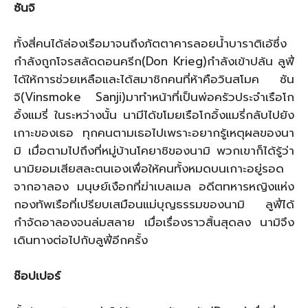
ซันจิ
ทั้งสี่คนได้ล่องเรือมาจนถึงภัตตาคารลอยน้ำบาราติเอ้ซึ่ง
กำลังถูกโจรสลัดดอนครีก(Don Krieg)กำลังเข้าปล้น ลูฟี่
ได้ให้การช่วยเหลือและได้สมาชิกคนที่ห้าคือวินสโมค ซัน
จิ(Vinsmoke Sanji)มาทำหน้าที่เป็นพ่อครัวประจำเรือโก
อิ้งแมรี่ ในระหว่างนั้น นามีได้ขโมยเรือโกอิ้งแมรี่กลับไปยัง
เกาะของเธอ ทุกคนตามเธอไปเพราะอยากรู้เหตุผลของนา
มิ เมื่อตามไปถึงที่หมู่บ้านโคยาชิของนามิ พวกเขาก็ได้รู้ว่า
นามิยอมเสียสละตนเองเพื่อให้คนทั้งหมดบนเกาะอยู่รอด
จากอาลอง มนุษย์เงือกที่ฆ่าเบลเมล อดีตทหารหญิงแห่ง
กองทัพเรือที่เปรียบเสมือนแม่บุญธรรมของนามิ ลูฟี่ได้
กำจัดอาลองจนล่มสลาย เมื่อเรื่องราวสิ้นสุดลง นามิจึง
เดินทางต่อไปกับลูฟี่อีกครั้ง
ช๊อปเปอร์