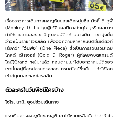
เรื่องราวการเดินทางผจญภัยของเด็กหนุ่มชื่อ มังกี้ ดี ลูฟี่
(Monkey D. Luffy)ผู้ได้กินผลปีศาจโกมุโกมุหรือผลยาง
ทำให้ร่างกายของเขามีคุณสมบัติคล้ายยางยืด เขามุ่งมั่น
ว่าจะเป็นราชาโจรสลัด เพื่อออกตามล่าหาสมบัติชิ้นเดียวที่
เรียกว่า ”
วันพีซ
” (One Piece) ซึ่งเป็นการรวบรวมโดย
โกลด์ ดีโรเจอร์ (Gold D. Roger) ผู้ที่เคยพิชิตแกรนด์
ไลน์(Grandline)มาแล้ว ก่อนตายเขาได้บอกว่าสมบัติของ
เขานั้นอยู่ที่สุดปลายทางของแกรนด์ไลน์ซึ่งนั่น ทำให้โลก
เข้าสู่ยุคทองของโจรสลัด
ตัวละครในวันพีชมีใครบ้าง
โซโร, นามิ, อูซปร่วมเดินทาง
แรกเริ่มการผจญภัยของลูฟี่ เขาได้ช่วยเหลือนักล่าค่าหัวโร