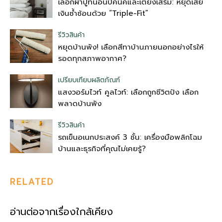
เลือกผ้าปูที่นอนปิคนิคและเตียงเสริม: หยุดเสีย
เงินซ้ำซ้อนด้วย “Triple-Fit”
รีวิวสินค้า
หยุดบ้านพัง! เลือกสีทาบ้านภายนอกอย่างไรให้
รอดทุกสภาพอากาศ?
เปรียบเทียบผลิตภัณฑ์
แสงวอร์มไวท์ คูลไวท์: เลือกถูกชีวิตปัง เลือก
พลาดบ้านพัง
รีวิวสินค้า
รถเข็นอเนกประสงค์ 3 ชั้น: เครื่องมือพลิกโฉม
บ้านและธุรกิจที่คุณไม่เคยรู้?
RELATED
อ่านต่อจากเรื่องใกล้เคียง