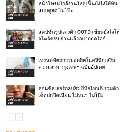
หน้าโทรมใกล้งานใหญ่ ฟื้นยังไงให้ทัน
แบบดูสด ไม่โป๊ะ
แฟชั่นและความ
งาม
แคปชั่นรูปแต่งตัว OOTD เขียนยังไงให้
สไตล์ครบ อ่านแล้วอยากกดไลก์
แฟชั่นและความ
งาม
เทรนด์หัตถการยอดฮิตในคลินิกเสริม
ความงาม กรุงเทพฯ ฉบับอัปเดต
แฟชั่นและความ
งาม
คอนซีลเลอร์กลบสิว ยี่ห้อไหนดี รวมตัว
เด็ดปกปิดเนียน ไม่หนา ไม่โป๊ะ
แฟชั่นและความ
งาม