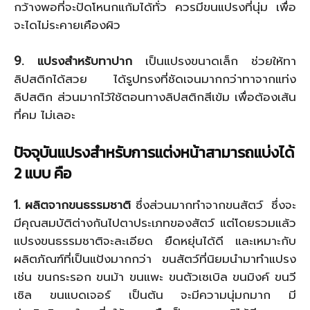
กว้างพอที่จะปัดโหนกแก้มได้ทั่ว ควรมีขนแปรงที่นุ่ม เพื่อ
จะไดไม่ระคายเคืองผิว
9. แปรงสำหรับทาปาก
เป็นแปรงขนาดเล็ก ช่วยให้ทา
ลิปสติกได้สวย ได้รูปทรงที่ชัดเจนมากกว่าทาจากแท่ง
ลิปสติก ส่วนมากไว้ใช้ตอนทางลิปสติกสีเข้ม เพื่อต้องเส้น
ที่คม ไม่เลอะ
ปัจจุบันแปรงสำหรับการแต่งหน้าสามารถแบ่งได้
2 แบบ คือ
1. ผลิตจากขนธรรมชาติ
ซึ่งส่วนมากทำจากขนสัตว์ ซึ่งจะ
มีคุณสมบัติต่างกันไปตาประเภทของสัตว์ แต่โดยรวมแล้ว
แปรงขนธรรมชาติจะละเอียด ยืดหยุ่นได้ดี และเหมาะกับ
ผลิตภัณฑ์ที่เป็นแป้งมากกว่า ขนสัตว์ที่นิยมนำมาทำแปรง
เช่น ขนกระรอก ขนม้า ขนแพะ ขนตัวเซเบิล ขนมิงค์ ขนวี
เซิล ขนแบดเจอร์ เป็นต้น จะมีความนุ่มกมาก มี