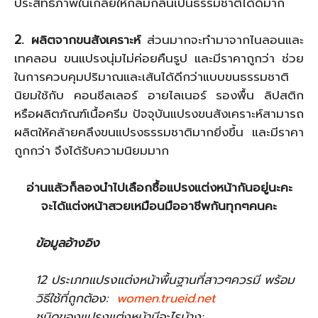
ประสิทธิภาพในเกลี่ยให้กลมกลืนเป็นธรรมชาติได้ดีมาก
2. ผลิตจากขนสังเคราะห์
ส่วนมากจะทำมาจากไนลอนและ
เทคลอน ขนแปรงนุ่มไม่ค่อยคืนรูป และมีราคาถูกว่า ช่วย
ในการควบคุมปริมาณและเส้นได้ดีกว่าแบบขนธรรมชาติ
นิยมใช้กับ คอนซีลเลอร์ อายไลเนอร์ รองพื้น ลิปสติก
หรือผลิตภัณฑ์เนื้อครีม ปัจจุบันแปรงขนสังเคราะห์สามารถ
ผลิตให้คล้ายคลึงขนแปรงธรรมชาติมากยิ่งขึ้น และมีราคา
ถูกกว่า จึงได้รับความนิยมมาก
อ่านแล้วก็ลองนำไปเลือกซื้อแปรงแต่งหน้ากันอยู่นะคะ
จะได้แต่งหน้าสวยเหมือนมืออาชีพกันทุกๆคนคะ
ข้อมูลอ้างอิง
12 ประเภทแปรงแต่งหน้าพื้นฐานที่สาวๆควรมี พร้อม
วิธีใช้ที่ถูกต้อง:
women.trueid.net
ชนิดของแปรงแต่งหน้ามีอะไรบ้าง: