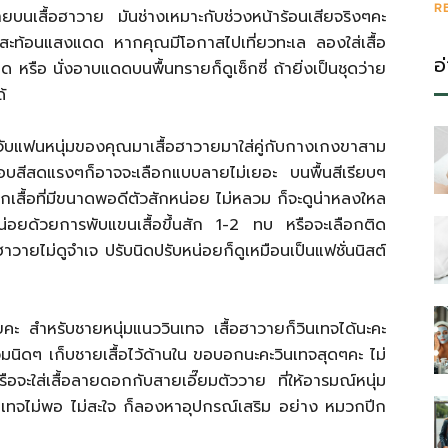
R
นเสื้อฮาวาย มันช่างเหมาะกับช่วงหน้าร้อนเสียจริงๆคะ
ใส สะท้อนแสงแดด หากคุณมีโอกาสไปเที่ยวทะเล ลองใส่เสื้อ
อ
หรือ นั่งอาบแดดบนพื้นทรายก็ดูเซ็กซี่ ถ้ายิ่งเป็นชุดว่าย
้
บแฟนหนุ่มของคุณมาเสื้อฮาวายมาใส่คู่กับกางเกงขาสาม
ม่ชอบสีสดแรงๆก็อาจจะเลือกแบบลายไม่เยอะ บนพื้นสีเรียบๆ
อกเสื้อที่มีขนาดพอดีตัวสักหน่อย ไม่หลวม ก็จะดูน่าหลงใหล
กหน่อยด้วยการพับแขนเสื้อขึ้นสัก 1-2 ทบ หรือจะเลือกติด
ฮาวายไม่ดูจำเจ ปรับนิดปรับหน่อยก็ดูเหมือนเป็นแฟชั่นนิสต์
ะ สำหรับชายหนุ่มแนววินเทจ เสื้อฮาวายก็วินเทจได้นะคะ
ิดๆ เก็บชายเสื้อไว้ด้านใน ขอบอกนะคะวินเทจสุดๆคะ ไม่
อจะใส่เสื้อลายดอกกับสายเอี๊ยมตัววาย ที่ให้อารมณ์หนุ่ม
ินเทจไม่พอ ไม่สะใจ ก็ลองหาอุปกรณ์เสริม อย่าง หมวกปีก