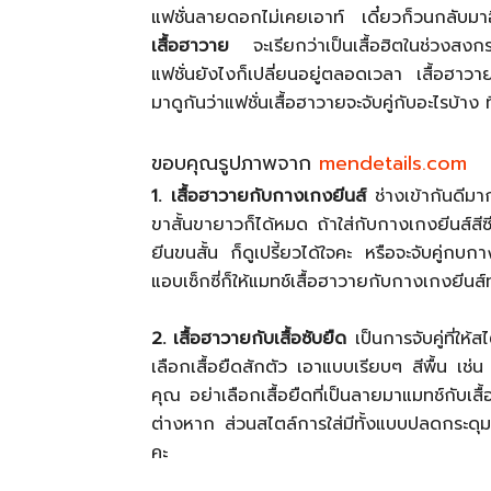
แฟชั่นลายดอกไม่เคยเอาท์ เดี๋ยวก็วนกลับมาฮิ
เสื้อฮาวาย
จะเรียกว่าเป็นเสื้อฮิตในช่วงสงกรา
แฟชั่นยังไงก็เปลี่ยนอยู่ตลอดเวลา เสื้อฮาวา
มาดูกันว่าแฟชั่นเสื้อฮาวายจะจับคู่กับอะไรบ้าง ท
ขอบคุณรูปภาพจาก
mendetails.com
1. เสื้อฮาวายกับกางเกงยีนส์
ช่างเข้ากันดีมา
ขาสั้นขายาวก็ได้หมด ถ้าใส่กับกางเกงยีนส์สีซ
ยีนขนสั้น ก็ดูเปรี้ยวได้ใจคะ หรือจะจับคู่ก
แอบเซ็กซี่ก็ให้แมทช์เสื้อฮาวายกับกางเกงยีนส
2. เสื้อฮาวายกับเสื้อซับยืด
เป็นการจับคู่ที่ให
เลือกเสื้อยืดสักตัว เอาแบบเรียบๆ สีพื้น เช่น
คุณ อย่าเลือกเสื้อยืดที่เป็นลายมาแมทช์กับเ
ต่างหาก ส่วนสไตล์การใส่มีทั้งแบบปลดกระดุม
คะ