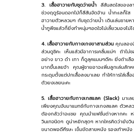
3. เสื้อฮาวายกับชุดว่ายน้ำ
สีสันสดใสของลายบ
ช่วงฤดูร้อนดอกไม้ก็สีสันจัดจ้าน น้ำทะเลก็
ฮาวายตัวหลวมๆ กับชุดว่ายน้ำ เดินเล่นชายหาด 
น้ำทูพีชแล้วก็ยิ่งทำหนุ่มๆอดใจไม่เลี้ยวมองไม่ได
4. เสื้อฮาวายกับกางเกงขาสามส่วน
คุณลองจั
ส่วนดูซิคะ เห็นแล้วมีอาการเคลิ้มแน่ๆ ถ้าไ
อย่าง ขาว ดำ เทา ก็ดูลุคแมนๆดีคะ ยิ่งถ้าเลื
มากขึ้นเลยจ้า คุณผู้ชายอาจะเพิ่มลูกเล่นสั
กระดุมตั้งแต่ปกเสื้อลงมาเลย ทำให้การใส่เสื้อ
ตัวยงเลยนะคะ
5. เสื้อฮาวายกับกางเกสแลค (Slack)
มาเลยค
เพียงคุณจับมาแมทช์กับกางเกงสแลค ตัวหลวมน
ต้องกลัวว่าจะเชย คุณนำแฟชั่นต่างหากคะ หรื
วินเทจนิดๆ ดูน่าหยิกสุดๆ หากใครคิดว่ายังว
ขนาดพอดีศีรษะ เข็มขัดสายหนัง รองเท้าหนัง