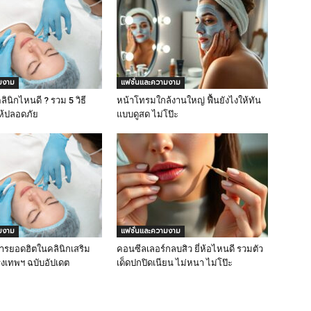
มงาม
แฟชั่นและความงาม
ลินิกไหนดี ? รวม 5 วิธี
หน้าโทรมใกล้งานใหญ่ ฟื้นยังไงให้ทัน
ให้ปลอดภัย
แบบดูสด ไม่โป๊ะ
มงาม
แฟชั่นและความงาม
ารยอดฮิตในคลินิกเสริม
คอนซีลเลอร์กลบสิว ยี่ห้อไหนดี รวมตัว
งเทพฯ ฉบับอัปเดต
เด็ดปกปิดเนียน ไม่หนา ไม่โป๊ะ