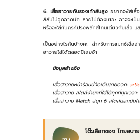
6. เสื้อฮาวายกับรองเท้าส้นสูง
อยากจะใส่เสื้
สีสันไม่ฉูดฉาดนัก ลายไม่ต้องเยอะ อาจจะเป็น
หรือจะใส่กับกระโปรงพลีทสีโทนเดียวกับเสื้อ แ
เป็นอย่างไรกันบ้างคะ สำหรับการแมทช์เสื้อฮ
ฮาวายใส่ได้ตลอดปีเลยจ้า
ข้อมูลอ้างอิง
เสื้อฮาวายหน้าร้อนนี้จัดเต็มลายดอก:
arti
เสื้อฮาวาย สไตล์ง่ายๆที่ใส่ได้ทุกที่ทุกเวลา:
เสื้อฮาวาย Match สนุก 6 สไตล์ดอกยังไงใ
โต๊ะเลือกของ ไทยสบาย