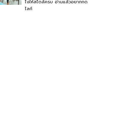
ไงให้สไตล์ครบ อ่านแล้วอยากกด
ไลก์