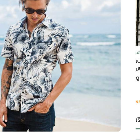
รู้
เป
วา
เ
เ
ด
ไร
N
เ
ตี้