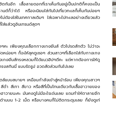
ตกันอีก เสื้อลายดอกที่เราเห็นกันอยู่เป็นปกติก็คงจะเป็น
นต์ก็ว่าได้ หรือจะนิยมใส่กันไปเที่ยวทะเลก็เห็นกันบ่อยๆ
ยไม่ต้องใส่ในเทศกาลเดิมๆ ใส่เฉพาะไปทะเลอย่างเดียวแล้ว
ี่ใส่แล้วดูอินเทรนด์สุดๆ
ไทย
กๆคะ เพียงคุณเลือกกางเกงยีนส์ ตัวโปรดสักตัว ไม่ว่าจะ
ีดหน่อยๆ ก็จะให้ลุคดูเซอๆ ส่วนสาวๆที่เลือกใส่กับกางเกง
บกางเกงยีนส์ทรงหลวมก็ได้แนวฮิปๆดีคะ แต่หากต้องการให้ดู
์ทรงสกินนี่ แบบรัดรูป อวดสัดส่วนกันไปเลย
สบาย(ดอท)คอม
้สไตล์แบบสบายๆ เหมือนกำลังเข้าสู่หน้าร้อน เพียงคุณสาวๆ
 สีดำ สีเทา สีขาว หรือสีที่เป็นโทนเดียวกับเสื้อฮาวายของ
สื้อฮาวายนะคะ มันคงดูไม่มีอะไรเด่นเลย แถมทำให้ตาลายอีก
ด้านบน 1-2 เม็ด หรือบางคนก็ไม่ติดกระดุมเลย ก็ยังดูเท่