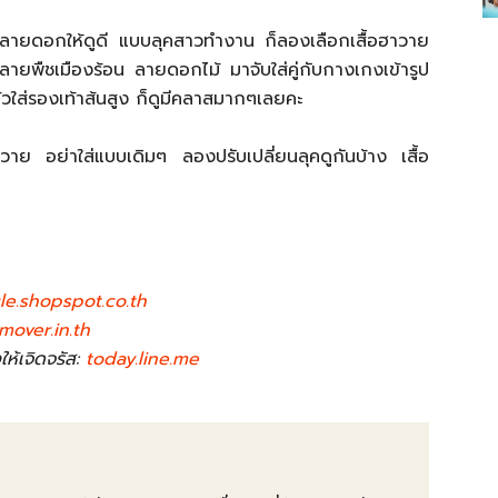
อลายดอกให้ดูดี แบบลุคสาวทำงาน ก็ลองเลือกเสื้อฮาวาย
ลายพืชเมืองร้อน ลายดอกไม้ มาจับใส่คู่กับกางเกงเข้ารูป
ล้วใส่รองเท้าส้นสูง ก็ดูมีคลาสมากๆเลยคะ
าวาย อย่าใส่แบบเดิมๆ ลองปรับเปลี่ยนลุคดูกันบ้าง เสื้อ
cle.shopspot.co.th
mover.in.th
ห้เจิดจรัส:
today.line.me