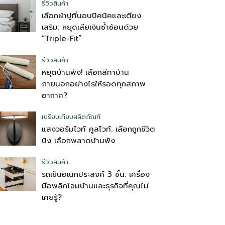
รีวิวสินค้า
เลือกผ้าปูที่นอนปิคนิคและเตียง
เสริม: หยุดเสียเงินซ้ำซ้อนด้วย
“Triple-Fit”
รีวิวสินค้า
หยุดบ้านพัง! เลือกสีทาบ้าน
ภายนอกอย่างไรให้รอดทุกสภาพ
อากาศ?
เปรียบเทียบผลิตภัณฑ์
แสงวอร์มไวท์ คูลไวท์: เลือกถูกชีวิต
ปัง เลือกพลาดบ้านพัง
รีวิวสินค้า
รถเข็นอเนกประสงค์ 3 ชั้น: เครื่อง
มือพลิกโฉมบ้านและธุรกิจที่คุณไม่
เคยรู้?