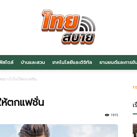
ฟ์สไตล์
บ้านและสวน
เทคโนโลยีและดิจิทัล
ยานยนต์และการขับข
สาระ
ส่อย่างไรไม่ให้ตกแฟชั่น
F
่ให้ตกแฟชั่น
เร
น่า
1915