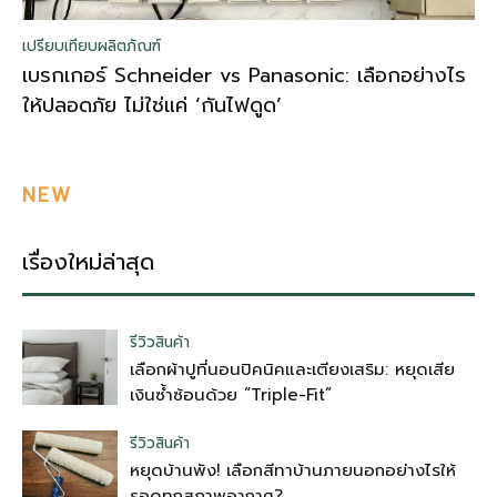
เปรียบเทียบผลิตภัณฑ์
เบรกเกอร์ Schneider vs Panasonic: เลือกอย่างไร
ให้ปลอดภัย ไม่ใช่แค่ ‘กันไฟดูด’
NEW
เรื่องใหม่ล่าสุด
รีวิวสินค้า
เลือกผ้าปูที่นอนปิคนิคและเตียงเสริม: หยุดเสีย
เงินซ้ำซ้อนด้วย “Triple-Fit”
รีวิวสินค้า
หยุดบ้านพัง! เลือกสีทาบ้านภายนอกอย่างไรให้
รอดทุกสภาพอากาศ?