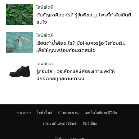
ไลฟ์สไตล์
ต้นกัญชาคืออะไร? รู้จักพืชสมุนไพรที่กำลังเป็นที่
สนใจ
ไลฟ์สไตล์
เรียนดำน้ำคืออะไร? มือใหม่ควรรู้อะไรก่อนเริ่ม
เพื่อให้คุณพร้อมก่อนตัดสินใจ
ไลฟ์สไตล์
รู้ก่อนใส่ ! วิธีเลือกและใส่รองเท้าเซฟตี้ให้
ปลอดภัยทุกสถานการณ์
หน้าแรก
ไลฟ์สไตล์
บ้านและสวน
เทคโนโลยีและดิจิทัล
ยานยนต์และการขับขี่
สัตว์เลี้ยง
© thaisabuy.com