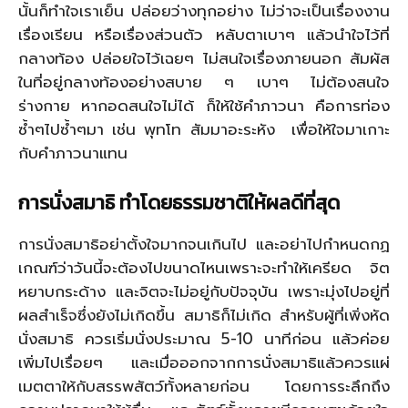
นั้นก็ทำใจเราเย็น ปล่อยว่างทุกอย่าง ไม่ว่าจะเป็นเรื่องงาน
เรื่องเรียน หรือเรื่องส่วนตัว หลับตาเบาๆ แล้วนำใจไว้ที่
กลางท้อง ปล่อยใจไว้เฉยๆ ไม่สนใจเรื่องภายนอก สัมผัส
ในที่อยู่กลางท้องอย่างสบาย ๆ เบาๆ ไม่ต้องสนใจ
ร่างกาย หากอดสนใจไม่ได้ ก็ให้ใช้คำภาวนา คือการท่อง
ซ้ำๆไปซ้ำๆมา เช่น พุทโท สัมมาอะระหัง เพื่อให้ใจมาเกาะ
กับคำภาวนาแทน
การนั่งสมาธิ ทำโดยธรรมชาติให้ผลดีที่สุด
การนั่งสมาธิอย่าตั้งใจมากจนเกินไป และอย่าไปกำหนดกฏ
เกณฑ์ว่าวันนี้จะต้องไปขนาดไหนเพราะจะทำให้เครียด จิต
หยาบกระด้าง และจิตจะไม่อยู่กับปัจจุบัน เพราะมุ่งไปอยู่ที่
ผลสำเร็จซึ่งยังไม่เกิดขึ้น สมาธิก็ไม่เกิด สำหรับผู้ที่เพิ่งหัด
นั่งสมาธิ ควรเริ่มนั่งประมาณ 5-10 นาทีก่อน แล้วค่อย
เพิ่มไปเรื่อยๆ และเมื่อออกจากการนั่งสมาธิแล้วควรแผ่
เมตตาให้กับสรรพสัตว์ทั้งหลายก่อน โดยการระลึกถึง