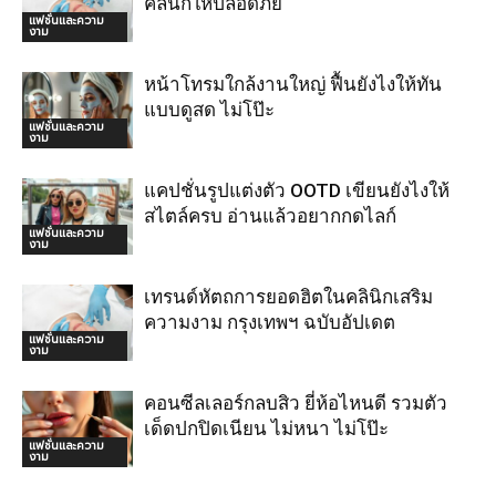
คลินิกให้ปลอดภัย
แฟชั่นและความ
งาม
หน้าโทรมใกล้งานใหญ่ ฟื้นยังไงให้ทัน
แบบดูสด ไม่โป๊ะ
แฟชั่นและความ
งาม
แคปชั่นรูปแต่งตัว OOTD เขียนยังไงให้
สไตล์ครบ อ่านแล้วอยากกดไลก์
แฟชั่นและความ
งาม
เทรนด์หัตถการยอดฮิตในคลินิกเสริม
ความงาม กรุงเทพฯ ฉบับอัปเดต
แฟชั่นและความ
งาม
คอนซีลเลอร์กลบสิว ยี่ห้อไหนดี รวมตัว
เด็ดปกปิดเนียน ไม่หนา ไม่โป๊ะ
แฟชั่นและความ
งาม