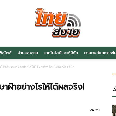
ฟ์สไตล์
บ้านและสวน
เทคโนโลยีและดิจิทัล
ยานยนต์และการขับข
สาระ
ีการใช้ครีมรักษาฝ้าอย่างไรให้ได้ผลจริง! โดยไม่ต้องง้อคลินิก
F
ักษาฝ้าอย่างไรให้ได้ผลจริง!
เร
น่า
261