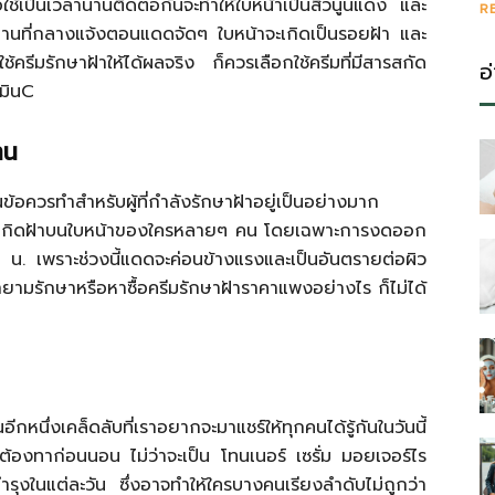
ใช้เป็นเวลานานติดต่อกันจะทำให้ใบหน้าเป็นสิวนูนแดง และ
R
่ในสถานที่กลางแจ้งตอนแดดจัดๆ ใบหน้าจะเกิดเป็นรอยฝ้า และ
ใช้ครีมรักษาฝ้าให้ได้ผลจริง ก็ควรเลือกใช้ครีมที่มีสารสกัด
อ
ามินC
าน
อควรทำสำหรับผู้ที่กำลังรักษาฝ้าอยู่เป็นอย่างมาก
ำให้เกิดฝ้าบนใบหน้าของใครหลายๆ คน โดยเฉพาะการงดออก
 เพราะช่วงนี้แดดจะค่อนข้างแรงและเป็นอันตรายต่อผิว
ยายามรักษาหรือหาซื้อครีมรักษาฝ้าราคาแพงอย่างไร ก็ไม่ได้
ีกหนึ่งเคล็ดลับที่เราอยากจะมาแชร์ให้ทุกคนได้รู้กันในวันนี้
่ต้องทาก่อนนอน ไม่ว่าจะเป็น โทนเนอร์ เซรั่ม มอยเจอร์ไร
บำรุงในแต่ละวัน ซึ่งอาจทำให้ใครบางคนเรียงลำดับไม่ถูกว่า