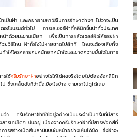
าเป็นฝ้า และพยายามหาวิธีในการรักษาต่างๆ ไม่ว่าจะเป็น
ตอร์แบรนด์ทั่วไป การเลเซอร์ฝ้าที่คลินิกชั้นนำทั่วประเทศ
ดหน้าด้วยมะขามเปียก เพื่อเป็นการผลัดเซลล์ผิวให้รอยฝ้า
ไทย
วยวิธีไหน ฝ้าก็​ยังไม่หายขาดไปสักที ไหนจะต้องเสียทั้ง
า จนทำให้ใครหลายคนหนักอกหนักใจและขาดความมั่นใจในการ
ารใช้
ครีมรักษาฝ้า
อย่างไรให้ได้ผลจริงโดยไม่ต้องง้อคลินิก
สบาย(ดอท)คอม
ซึ่งเคล็ดลับที่ว่านี้จะมีอะไรบ้าง ตามเราไปดูได้เลย
ก่อนว่า ครีมรักษาฝ้าที่ใช้อยู่อย่างเป็นประจำเป็นครีมที่มีสาร
รเคมีใดๆ ปนอยู่ เนื่องจากครีมรักษาฝ้าที่มีสารฟอกสีที่
รสร้างเม็ดสีเมลานินบนใบหน้าอย่างเห็นได้ชัด ซึ่งฝ้าจะ