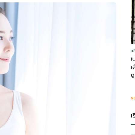
รู้
เป
วา
เ
เ
ด
ไร
N
เ
ตี้