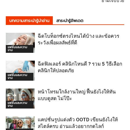
ยามเจ็บป่วย
บทความสาระน่ารู้น่าอ่าน
สาระน่ารู้อัพเดต
ฉีดโบท็อกซ์ตรงไหนได้บ้าง และข้อควร
ระวังเพื่อผลลัพธ์ที่ดี
แฟชั่นและความ
งาม
ฉีดฟิลเลอร์ คลินิกไหนดี ? รวม 5 วิธีเลือก
คลินิกให้ปลอดภัย
แฟชั่นและความ
งาม
หน้าโทรมใกล้งานใหญ่ ฟื้นยังไงให้ทัน
แบบดูสด ไม่โป๊ะ
แฟชั่นและความ
งาม
แคปชั่นรูปแต่งตัว OOTD เขียนยังไงให้
สไตล์ครบ อ่านแล้วอยากกดไลก์