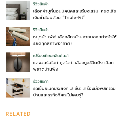
รีวิวสินค้า
เลือกผ้าปูที่นอนปิคนิคและเตียงเสริม: หยุดเสีย
เงินซ้ำซ้อนด้วย “Triple-Fit”
รีวิวสินค้า
หยุดบ้านพัง! เลือกสีทาบ้านภายนอกอย่างไรให้
รอดทุกสภาพอากาศ?
เปรียบเทียบผลิตภัณฑ์
แสงวอร์มไวท์ คูลไวท์: เลือกถูกชีวิตปัง เลือก
พลาดบ้านพัง
รีวิวสินค้า
รถเข็นอเนกประสงค์ 3 ชั้น: เครื่องมือพลิกโฉม
บ้านและธุรกิจที่คุณไม่เคยรู้?
RELATED