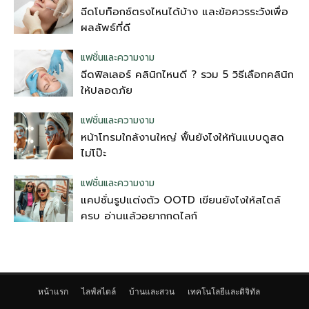
ฉีดโบท็อกซ์ตรงไหนได้บ้าง และข้อควรระวังเพื่อ
ผลลัพธ์ที่ดี
แฟชั่นและความงาม
ฉีดฟิลเลอร์ คลินิกไหนดี ? รวม 5 วิธีเลือกคลินิก
ให้ปลอดภัย
แฟชั่นและความงาม
หน้าโทรมใกล้งานใหญ่ ฟื้นยังไงให้ทันแบบดูสด
ไม่โป๊ะ
แฟชั่นและความงาม
แคปชั่นรูปแต่งตัว OOTD เขียนยังไงให้สไตล์
ครบ อ่านแล้วอยากกดไลก์
หน้าแรก
ไลฟ์สไตล์
บ้านและสวน
เทคโนโลยีและดิจิทัล