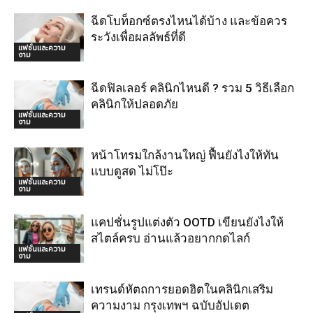
ฉีดโบท็อกซ์ตรงไหนได้บ้าง และข้อควร
ระวังเพื่อผลลัพธ์ที่ดี
แฟชั่นและความ
งาม
ฉีดฟิลเลอร์ คลินิกไหนดี ? รวม 5 วิธีเลือก
คลินิกให้ปลอดภัย
แฟชั่นและความ
งาม
หน้าโทรมใกล้งานใหญ่ ฟื้นยังไงให้ทัน
แบบดูสด ไม่โป๊ะ
แฟชั่นและความ
งาม
แคปชั่นรูปแต่งตัว OOTD เขียนยังไงให้
สไตล์ครบ อ่านแล้วอยากกดไลก์
แฟชั่นและความ
งาม
เทรนด์หัตถการยอดฮิตในคลินิกเสริม
ความงาม กรุงเทพฯ ฉบับอัปเดต