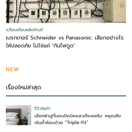
เปรียบเทียบผลิตภัณฑ์
เบรกเกอร์ Schneider vs Panasonic: เลือกอย่างไร
ให้ปลอดภัย ไม่ใช่แค่ ‘กันไฟดูด’
NEW
เรื่องใหม่ล่าสุด
รีวิวสินค้า
เลือกผ้าปูที่นอนปิคนิคและเตียงเสริม: หยุดเสีย
เงินซ้ำซ้อนด้วย “Triple-Fit”