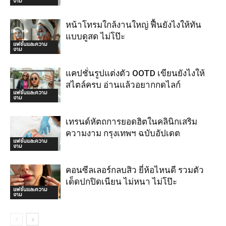
งาม
หน้าโทรมใกล้งานใหญ่ ฟื้นยังไงให้ทัน
แบบดูสด ไม่โป๊ะ
แฟชั่นและความ
งาม
แคปชั่นรูปแต่งตัว OOTD เขียนยังไงให้
สไตล์ครบ อ่านแล้วอยากกดไลก์
แฟชั่นและความ
งาม
เทรนด์หัตถการยอดฮิตในคลินิกเสริม
ความงาม กรุงเทพฯ ฉบับอัปเดต
แฟชั่นและความ
งาม
คอนซีลเลอร์กลบสิว ยี่ห้อไหนดี รวมตัว
เด็ดปกปิดเนียน ไม่หนา ไม่โป๊ะ
แฟชั่นและความ
งาม