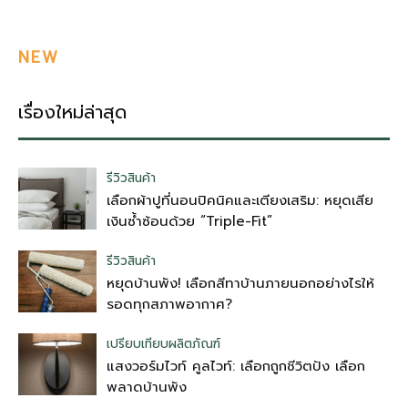
NEW
เรื่องใหม่ล่าสุด
รีวิวสินค้า
เลือกผ้าปูที่นอนปิคนิคและเตียงเสริม: หยุดเสีย
เงินซ้ำซ้อนด้วย “Triple-Fit”
รีวิวสินค้า
หยุดบ้านพัง! เลือกสีทาบ้านภายนอกอย่างไรให้
รอดทุกสภาพอากาศ?
เปรียบเทียบผลิตภัณฑ์
แสงวอร์มไวท์ คูลไวท์: เลือกถูกชีวิตปัง เลือก
พลาดบ้านพัง