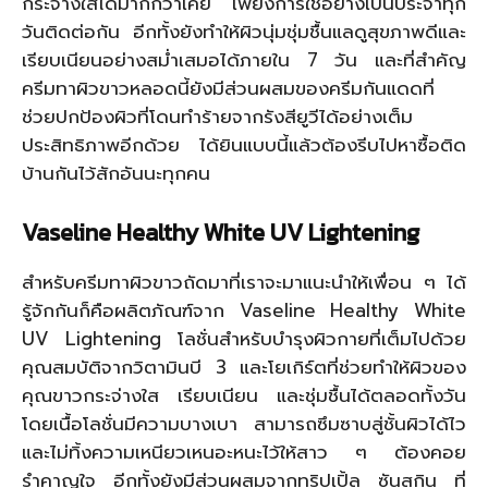
กระจ่างใสได้มากกว่าเคย เพียงการใช้อย่างเป็นประจำทุก
วันติดต่อกัน อีกทั้งยังทำให้ผิวนุ่มชุ่มชื้นแลดูสุขภาพดีและ
เรียบเนียนอย่างสม่ำเสมอได้ภายใน 7 วัน และที่สำคัญ
ครีมทาผิวขาวหลอดนี้ยังมีส่วนผสมของครีมกันแดดที่
ช่วยปกป้องผิวที่โดนทำร้ายจากรังสียูวีได้อย่างเต็ม
ประสิทธิภาพอีกด้วย ได้ยินแบบนี้แล้วต้องรีบไปหาซื้อติด
บ้านกันไว้สักอันนะทุกคน
Vaseline Healthy White UV Lightening
สำหรับครีมทาผิวขาวถัดมาที่เราจะมาแนะนำให้เพื่อน ๆ ได้
รู้จักกันก็คือผลิตภัณฑ์จาก Vaseline Healthy White
UV Lightening โลชั่นสำหรับบำรุงผิวกายที่เต็มไปด้วย
คุณสมบัติจากวิตามินบี 3 และโยเกิร์ตที่ช่วยทำให้ผิวของ
คุณขาวกระจ่างใส เรียบเนียน และชุ่มชื้นได้ตลอดทั้งวัน
โดยเนื้อโลชั่นมีความบางเบา สามารถซึมซาบสู่ชั้นผิวได้ไว
และไม่ทิ้งความเหนียวเหนอะหนะไว้ให้สาว ๆ ต้องคอย
รำคาญใจ อีกทั้งยังมีส่วนผสมจากทริปเปิ้ล ซันสกิน ที่