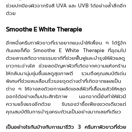
ช่วยปกป้องผิวจากรังสี UVA และ UVB ได้อย่างล้ำลึกอีก
ด้วย
Smoothe E White Therapie
อีกหนึ่งครีมทาผิวขาวที่เราอยากแนะนำให้เพื่อน ๆ ได้รู้จัก
กันเลยก็คือ Smoothe E White Therapie ที่อุดมไป
ด้วยสารสกัดจากธรรมชาติที่ช่วยฟื้นฟูและบำรุงให้ผิวแลดู
ขาวกระจ่างใส ช่วยลดปัญหาผิวที่เกิดจากความแห้งกร้าน
ให้กลับมานุ่มชุ่มชื้นแลดูสุขภาพดี รวมถึงคุณสมบัติเด่น
พิเศษที่ช่วยลบเลือนริ้วรอยจุดด่างดำที่เกิดจากแผลเป็น
ต่าง ๆ ให้จางลงด้วยการผลัดเซลล์ผิวที่เสื่อมแล้วให้หลุด
ออกได้อย่างเต็มประสิทธิภาพ นอกจากนี้ยังทำให้ผิวมี
ความแข็งแรงอีกด้วย รับรองว่าซื้อเพียงขวดเดียวแต่
คุณสมบัติในการบำรุงครบถ้วนเป็นอย่างมากเลยทีเดียว
เป็นอย่างไรกันบ้างกับการมารีวิว 3 ครีมทาผิวขาวที่ช่วย