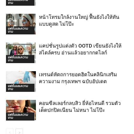
งาม
หน้าโทรมใกล้งานใหญ่ ฟื้นยังไงให้ทัน
แบบดูสด ไม่โป๊ะ
แฟชั่นและความ
งาม
แคปชั่นรูปแต่งตัว OOTD เขียนยังไงให้
สไตล์ครบ อ่านแล้วอยากกดไลก์
แฟชั่นและความ
งาม
เทรนด์หัตถการยอดฮิตในคลินิกเสริม
ความงาม กรุงเทพฯ ฉบับอัปเดต
แฟชั่นและความ
งาม
คอนซีลเลอร์กลบสิว ยี่ห้อไหนดี รวมตัว
เด็ดปกปิดเนียน ไม่หนา ไม่โป๊ะ
แฟชั่นและความ
งาม