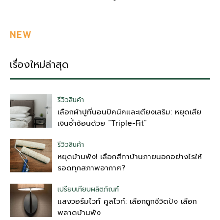
NEW
เรื่องใหม่ล่าสุด
รีวิวสินค้า
เลือกผ้าปูที่นอนปิคนิคและเตียงเสริม: หยุดเสีย
เงินซ้ำซ้อนด้วย “Triple-Fit”
รีวิวสินค้า
หยุดบ้านพัง! เลือกสีทาบ้านภายนอกอย่างไรให้
รอดทุกสภาพอากาศ?
เปรียบเทียบผลิตภัณฑ์
แสงวอร์มไวท์ คูลไวท์: เลือกถูกชีวิตปัง เลือก
พลาดบ้านพัง