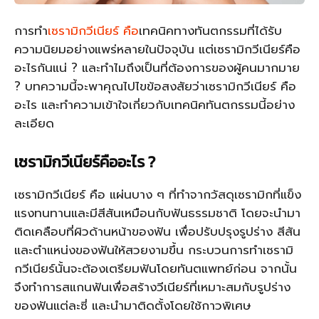
การทำ
เซรามิกวีเนียร์ คือ
เทคนิคทางทันตกรรมที่ได้รับ
ความนิยมอย่างแพร่หลายในปัจจุบัน แต่เซรามิกวีเนียร์คือ
อะไรกันแน่ ? และทำไมถึงเป็นที่ต้องการของผู้คนมากมาย
? บทความนี้จะพาคุณไปไขข้อสงสัยว่าเซรามิกวีเนียร์ คือ
อะไร และทำความเข้าใจเกี่ยวกับเทคนิคทันตกรรมนี้อย่าง
ละเอียด
เซรามิกวีเนียร์คืออะไร ?
เซรามิกวีเนียร์ คือ แผ่นบาง ๆ ที่ทำจากวัสดุเซรามิกที่แข็ง
แรงทนทานและมีสีสันเหมือนกับฟันธรรมชาติ โดยจะนำมา
ติดเคลือบที่ผิวด้านหน้าของฟัน เพื่อปรับปรุงรูปร่าง สีสัน
และตำแหน่งของฟันให้สวยงามขึ้น กระบวนการทำเซรามิ
กวีเนียร์นั้นจะต้องเตรียมฟันโดยทันตแพทย์ก่อน จากนั้น
จึงทำการสแกนฟันเพื่อสร้างวีเนียร์ที่เหมาะสมกับรูปร่าง
ของฟันแต่ละซี่ และนำมาติดตั้งโดยใช้กาวพิเศษ