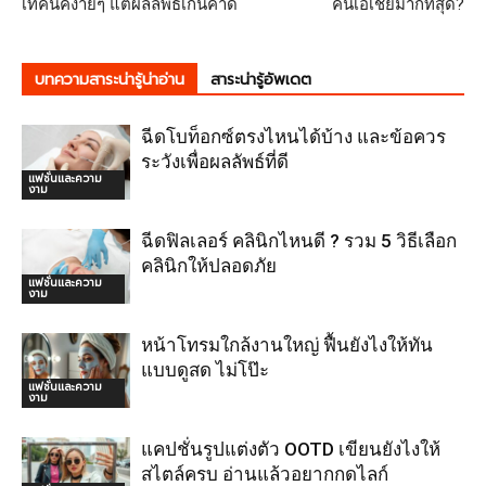
เทคนิคง่ายๆ แต่ผลลัพธ์เกินคาด
คนเอเชียมากที่สุด?
บทความสาระน่ารู้น่าอ่าน
สาระน่ารู้อัพเดต
ฉีดโบท็อกซ์ตรงไหนได้บ้าง และข้อควร
ระวังเพื่อผลลัพธ์ที่ดี
แฟชั่นและความ
งาม
ฉีดฟิลเลอร์ คลินิกไหนดี ? รวม 5 วิธีเลือก
คลินิกให้ปลอดภัย
แฟชั่นและความ
งาม
หน้าโทรมใกล้งานใหญ่ ฟื้นยังไงให้ทัน
แบบดูสด ไม่โป๊ะ
แฟชั่นและความ
งาม
แคปชั่นรูปแต่งตัว OOTD เขียนยังไงให้
สไตล์ครบ อ่านแล้วอยากกดไลก์