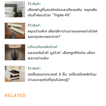
รีวิวสินค้า
เลือกผ้าปูที่นอนปิคนิคและเตียงเสริม: หยุดเสีย
เงินซ้ำซ้อนด้วย “Triple-Fit”
รีวิวสินค้า
หยุดบ้านพัง! เลือกสีทาบ้านภายนอกอย่างไรให้
รอดทุกสภาพอากาศ?
เปรียบเทียบผลิตภัณฑ์
แสงวอร์มไวท์ คูลไวท์: เลือกถูกชีวิตปัง เลือก
พลาดบ้านพัง
รีวิวสินค้า
รถเข็นอเนกประสงค์ 3 ชั้น: เครื่องมือพลิกโฉม
บ้านและธุรกิจที่คุณไม่เคยรู้?
RELATED