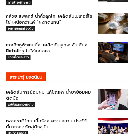
การบำรุงรักษารถ
กล้วย แฟลกซ์ น้ำถั่วลูกไก่: เคล็ดลับเบเกอรี่ไร้
ไข่ เหนือกว่าแค่ “ผงทดแทน”
อาหารและเครื่องดื่ม
เจาะลึกหูฟังเกมมิ่ง: เคล็ดลับหูเทพ จับเสียง
ฝีเท้าศัตรู ไม่ใช่แค่ราคา
แกดเจ็ตและรีวิว
สาระน่ารู้ ยอดนิยม
เคล็ดลับการย้อมผม แก้ปัญหา น้ำยาย้อมผม
ติดมือ
แฟชั่นและความงาม
เพลงชาติไทย เนื้อร้อง ความหมาย ประวัติ
ที่มาจากอดีตสู่ปัจจุบัน
ประวัติศาสตร์