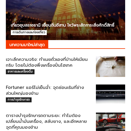
เที่ยวอุบลราชธานี เยื่อนถิ่นอีสาน ไหว้พระสักการะสิ่งศักดิ์สิทธิ์
การเดินทางและท่องเที่ยว
บทความมาใหม่ล่าสุด
เจาะลึกความจริง: ทำเนยถั่วเองที่บ้านให้เนียน
กริบ โดยไม่ต้องพึ่งเครื่องปั่นไฮเทค
อาหารและเครื่องดื่ม
Fortuner แอร์ไม่เย็นฉ่ำ: จุดซ่อนเร้นที่ช่าง
ส่วนใหญ่มองข้าม
การบำรุงรักษารถ
ตารางบำรุงรักษารถตามระยะ: ทำไมต้อง
เปลี่ยนน้ำมันเครื่อง, สลับยาง, และอีกหลาย
จุดที่คุณมองข้าม