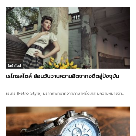
ไลฟ์สไตล์
เรโทรสไตล์ ย้อนวันวานความฮิตจากอดีตสู่ปัจจุบัน
เรโทร (Retro Style) มีรากศัพท์มากจากภาษาฝรั่งเศส มีความหมายว่า...