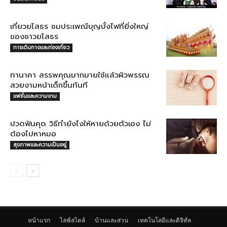
เที่ยวยโสธร ชมประเพณีบุญบั้งไฟที่ยิ่งใหญ่
ของชาวยโสธร
การเดินทางและท่องเที่ยว
ทานาคา สรรพคุณมากมายใช้แล้วผิวพรรณ
สวยงามหน้าเด็กขึ้นทันที
แฟชั่นและความงาม
ปวดฟันคุด วิธีทำยังไงให้หายด้วยตัวเอง ไม่
ต้องไปหาหมอ
สุขภาพและความเป็นอยู่
หน้าแรก
ไลฟ์สไตล์
บ้านและสวน
เทคโนโลยีและดิจิทัล