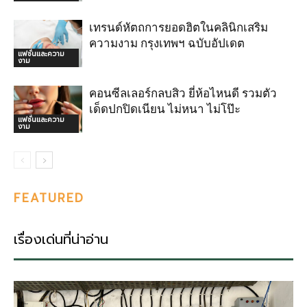
เทรนด์หัตถการยอดฮิตในคลินิกเสริม
ความงาม กรุงเทพฯ ฉบับอัปเดต
แฟชั่นและความ
งาม
คอนซีลเลอร์กลบสิว ยี่ห้อไหนดี รวมตัว
เด็ดปกปิดเนียน ไม่หนา ไม่โป๊ะ
แฟชั่นและความ
งาม
FEATURED
เรื่องเด่นที่น่าอ่าน