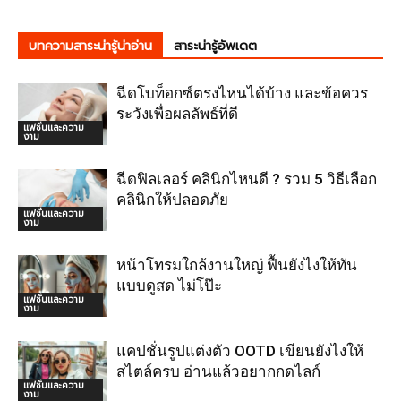
บทความสาระน่ารู้น่าอ่าน
สาระน่ารู้อัพเดต
ฉีดโบท็อกซ์ตรงไหนได้บ้าง และข้อควร
ระวังเพื่อผลลัพธ์ที่ดี
แฟชั่นและความ
งาม
ฉีดฟิลเลอร์ คลินิกไหนดี ? รวม 5 วิธีเลือก
คลินิกให้ปลอดภัย
แฟชั่นและความ
งาม
หน้าโทรมใกล้งานใหญ่ ฟื้นยังไงให้ทัน
แบบดูสด ไม่โป๊ะ
แฟชั่นและความ
งาม
แคปชั่นรูปแต่งตัว OOTD เขียนยังไงให้
สไตล์ครบ อ่านแล้วอยากกดไลก์
แฟชั่นและความ
งาม