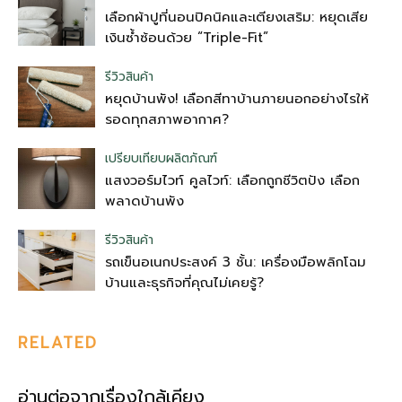
เลือกผ้าปูที่นอนปิคนิคและเตียงเสริม: หยุดเสีย
เงินซ้ำซ้อนด้วย “Triple-Fit”
รีวิวสินค้า
หยุดบ้านพัง! เลือกสีทาบ้านภายนอกอย่างไรให้
รอดทุกสภาพอากาศ?
เปรียบเทียบผลิตภัณฑ์
แสงวอร์มไวท์ คูลไวท์: เลือกถูกชีวิตปัง เลือก
พลาดบ้านพัง
รีวิวสินค้า
รถเข็นอเนกประสงค์ 3 ชั้น: เครื่องมือพลิกโฉม
บ้านและธุรกิจที่คุณไม่เคยรู้?
RELATED
อ่านต่อจากเรื่องใกล้เคียง