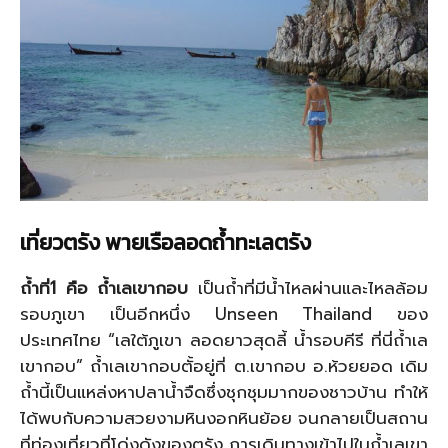
เที่ยวตรัง พายเรือลอดถ้ำทะเลตรัง
ถ้ำที่1 คือ ถ้ำเลเขากอบ
เป็นถ้ำที่มีน้ำไหลผ่านและไหลล้อม
รอบภูเขา เป็นอีกหนึ่ง Unseen Thailand ของ
ประเทศไทย “เลใต้ภูเขา ลอดยาวสุดลี้ น้ำรอบคีรี ที่นี่ถ้ำเล
เขากอบ” ถ้ำเลเขากอบตั้อยู่ที่ ต.เขากอบ อ.ห้วยยอด เดิม
ถ้ำนี้เป็นแหล่งหาปลาน้ำจืดซึ่งชุกชุมมากของชาวบ้าน ทำให้
ได้พบกับความสวยงามหินงอกหินย้อย จนกลายเป็นสถาน
ที่ท่องเที่ยวที่โด่งดังของตรัง การเดินทางเข้าไปในถ้ำเลเขา