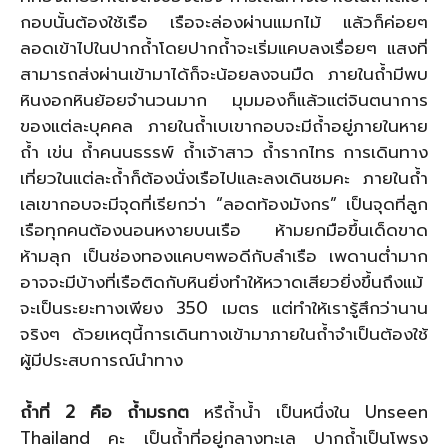
กอบนั้นต้องใช้เรือ เรือจะล่องผ่านแมกไม้ แล้วก็ค่อยๆ
ลอดเข้าไปในปากถ้ำโดยปากถ้ำจะเริ่มแคบลงเรื่อยๆ แสงที่
สามารถส่งผ่านเข้ามาได้ก็จะน้อยลงจนมืด ภายในถ้ำมีพบ
หินงอกหินย้อยจำนวนมาก มุมมองก็แล้วแต่จินตนาการ
ของแต่ละบุคคล ภายในถ้ำเบเขากอบจะมีถ้ำอยู่ภายในหาย
ถ้ำ เข่น ถ้ำคนนธรรพ์ ถ้ำเจ้าสาว ถ้ำรากไทร การเดินทาง
เที่ยวในแต่ละถ้ำก็ต้องนั่งเรือไปและลงเดินชมคะ ภายในถ้ำ
เลเขากอบจะมีจุดที่เรียกว่า “ลอดท้องมังกร” เป็นจุดที่ลูก
เรือทุกคนต้องนอนหงายบนเรือ ห้ามยกมือขึ้นเด็ดขาด
ห้ามลุก เป็นช่องทองแคบๆพอดีกับลำเรือ เพดานต่ำมาก
อาจจะมีบ้างที่เรือติดกับหินยิ่งทำให้หวาดเสียวยิ่งขึ้นถึงแม้
จะเป็นระยะทางเพียง 350 เมตร แต่ทำให้เรารู้สึกว่านาน
จริงๆ ด้วยเหตุนี้การเดินทางเข้ามาภายในถ้ำจำเป็นต้องใช้
ผู้มีประสบการณ์นำทาง
ถ้ำที่ 2 คือ ถ้ำมรกต
หรืถ้ำน้ำ เป็นหนึ่งใน Unseen
Thailand คะ เป็นถ้ำที่อยู่กลางทะเล ปากถ้ำเป็นโพรง