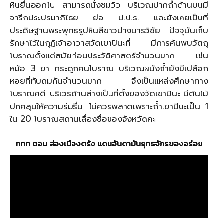
หินยื่นออกไป สามารถนั่งชมวิว บริเวณปากถ้ำด้านบนมี
จารึกประปรมาภิไธย ย่อ ป.ป.ร. และยังเคยเป็นที่
ประดิษฐานพระพุทธรูปหินสีขาวปางมารวิชัย ปัจจุบันเก็บ
รักษาไว้ในกุฏิเจ้าอาวาสวัดเขาปินะที่ มีการค้นพบวัตถุ
โบราณตั้งแต่สมัยก่อนประวัติศาสตร์จำนวนมาก เช่น
หม้อ 3 ขา กระดูกคนโบราณ บริเวณผนังถ้ำยังมีเปลือก
หอยที่ทับถมกันจำนวนมาก จึงเป็นแหล่งศึกษาทาง
โบราณคดี บริเวรด้านล่างเป็นที่ตั้งของวัดเขาปินะ มีต้นไม้
ปกคลุมให้ความร่มรื่น ไม่ควรพลาดเพราะถ้ำเขาปินะเป็น 1
ใน 20 โบราณสถานเลื่องชื่อของจังหวัดคะ
ททท ตอน ล่องเมืองตรัง แดนอันดามันยุทธจักรของอร่อย