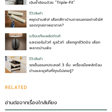
เงินซ้ำซ้อนด้วย “Triple-Fit”
รีวิวสินค้า
หยุดบ้านพัง! เลือกสีทาบ้านภายนอกอย่างไรให้
รอดทุกสภาพอากาศ?
เปรียบเทียบผลิตภัณฑ์
แสงวอร์มไวท์ คูลไวท์: เลือกถูกชีวิตปัง เลือก
พลาดบ้านพัง
รีวิวสินค้า
รถเข็นอเนกประสงค์ 3 ชั้น: เครื่องมือพลิกโฉม
บ้านและธุรกิจที่คุณไม่เคยรู้?
RELATED
อ่านต่อจากเรื่องใกล้เคียง