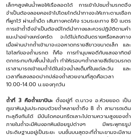
เล็กๆสูงพ้นน้ำพอให้เรือลอดได้ การเข้าไปชมถ้ำมรกตจึง
จำเป็นต้องลอยคอเข้าไปโดยไกด์นำทางจะให้เกาะตามเชือก
ที่ผูกไว้ ผ่านถ้ำมืด เส้นทางคดโค้ง รวมระยะทาง 80 เมตร
การเข้าถ้ำจึงจำเป็นต้องมีไกด์นำทางและควรปฏิบัติตามคำ
แนะนำอย่างเคร่งครัด จะได้ไม่เกิดอันตรายหรือหลงทาง
เมื่อผ่านปากถ้ำเข้ามาจะเจอหาดทรายสีขาวขนาดเล็ก และ
ไฮไลท์ของถ้ำมรกต ก็คือ การทำมุมพอดีกับแสงอาทิตย์
ตกกระทบกับพื้นน้ำในถ้ำ ทำให้เรอบๆถ้ำกลายสีเขียวมรกต
เราสามารถเข้าชมถ้ำได้ในช่วงน้ำลเต็มที่ในแต่ละวัน และ
เวลาที่แสงลอดปากปล่องถ้ำสวยงามที่สุดคือเวลา
10.00-14.00 น.ของทุกวัน
ถ้ำที่ 3 คือถ้ำเขาปินะ
ตั้งอยู่ที่ ต.นาวง อ.ห้วยยอด เป็น
ภูเขาหินปูนประกอบด้วยถ้ำหลายถ้ำถึง 8 ถ้ำ สามารถเดิน
ทะลุถึงกันได้ มีบันไดคอนกรีตเลาะไปตามความสูงของถ้ำ
ภายในถ้ำจะมีหินงอกหินย้อยรูปต่างๆ มีพระพุทธรูป
ประดิษฐานอยู่เป็นระยะ บนชั้นบนสุดจะที่ถ้ำมะขามจะมีลาน