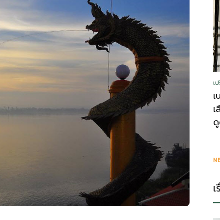
รู้
เป
วา
เ
เ
ด
ไร
N
เ
ตี้