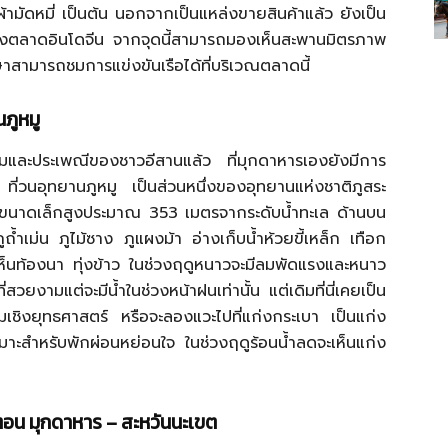
ผ้ามัดหมี่ เป็นต้น นอกจากเป็นแหล่งขายสินค้าแล้ว ยังเป็น
โขงตลาดอินโดจีน จากจุดนี้สามารถมองเห็นสะพานมิตรภาพ
สามารถชมการแข่งขันเรือได้ที่บริเวณตลาดนี้
นภูหมู
และประเพณีของชาวอีสานแล้ว ที่มุกดาหารเองยังมีการ
ะ ที่วนอุทยานภูหมู เป็นส่วนหนึ่งของอุทยานแห่งชาติภูสระ
ูเขาขนาดเล็กสูงประมาณ 353 เมตรจากระดับน้ำทะเล ด้านบน
 ภูถ้ำเม่น ภูไม้ซาง ภูแผงม้า อ่างเก็บน้ำห้วยขี้เหล็ก เทือก
ห็นท้องนา ทุ่งข้าว ในช่วงฤดูหนาวจะมีลมพัดแรงและหนาว
ยงามแต่จะมีน้ำในช่วงหน้าฝนเท่านั้น แต่เดิมที่นี่เคยเป็น
มเชิงยุทธศาสตร์ หรือจะลองแวะไปที่แก่งกระเบา เป็นแก่ง
มาะสำหรับพักผ่อนหย่อนใจ ในช่วงฤดูร้อนน้ำลดจะเห็นแก่ง
 ตอน มุกดาหาร – สะหวันนะเขต