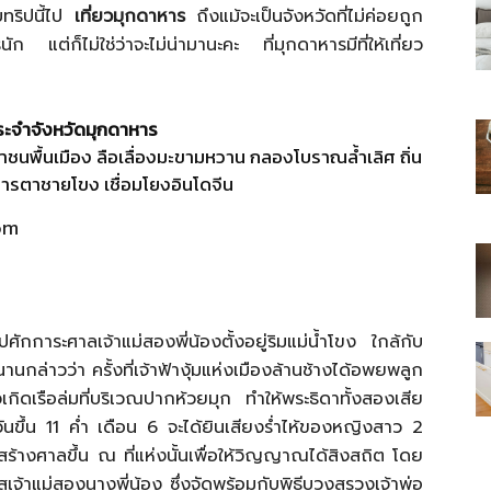
บทริปนี้ไป
เที่ยวมุกดาหาร
ถึงแม้จะเป็นจังหวัดที่ไม่ค่อยถูก
ัก แต่ก็ไม่ใช่ว่าจะไม่น่ามานะคะ ที่มุกดาหารมีที่ให้เที่ยว
ระจําจังหวัดมุกดาหาร
ไทย
่าชนพื้นเมือง ลือเลื่องมะขามหวาน กลองโบราณล้ำเลิศ ถิ่น
รตาชายโขง เชื่อมโยงอินโดจีน
om
สบาย(ดอท)คอม
ักการะศาลเจ้าแม่สองพี่น้องตั้งอยู่ริมแม่น้ำโขง ใกล้กับ
นกล่าวว่า ครั้งที่เจ้าฟ้างุ้มแห่งเมืองล้านช้างได้อพยพลูก
ดเรือล่มที่บริเวณปากห้วยมุก ทำให้พระธิดาทั้งสองเสีย
ุกวันขึ้น 11 ค่ำ เดือน 6 จะได้ยินเสียงร่ำไห้ของหญิงสาว 2
้สร้างศาลขึ้น ณ ที่แห่งนั้นเพื่อให้วิญญาณได้สิงสถิต โดย
เจ้าแม่สองนางพี่น้อง ซึ่งจัดพร้อมกับพิธีบวงสรวงเจ้าพ่อ