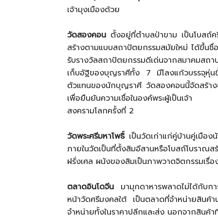
เจ้ามุงเมืองด้วย
วัดสองคอน
ตั้งอยู่ที่ตำบลป่าขาม เป็นโบสถ์ค
สร้างตามแบบสถาปัตยกรรมสมัยใหม่ ได้ขึ้นชื่อ
รับรางวัลสถาปัตยกรรมดีเด่นจากสมาคมสถาปน
เก็บอัฐิของบุญราศีทั้ง 7 มีโลงแก้วบรรจุหุ่
ตัวแทนของนักบุญราศี วัดสองคอนนี้จัดสร้างขึ้
เพื่อยืนยันความเชื่อในองค์พระผู้เป็นเจ้า
สงครามโลกครั้งที่ 2
วัดพระศรีมหาโพธิ์
เป็นวัดเก่าแก่คู่บ้านคู่เมื
ภายในวัดเป็นที่ตั้งสิมอีสานหรือโบสถ์โบราณ
ฝรั่งเศล ผนังของสิมเป็นภาพวาดจิตกรรมเรื่อ
ตลาดอินโดจีน
มามุกดาหารพลาดไม่ได้กับการเด
หน้าวัดศรีมงคลใต้ เป็นตลาดที่จำหน่ายสินค
จำหน่ายทั้งในราคาปลีกและส่ง นอกจากสินค้าที