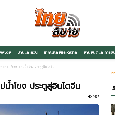
ฟ์สไตล์
บ้านและสวน
เทคโนโลยีและดิจิทัล
ยานยนต์และการขับข
สาระ
ุกดาหาร ลัดเลาะแม่น้ำโขง ประตูสู่อินโดจีน
F
ม่น้ำโขง ประตูสู่อินโดจีน
เร
น่า
1637