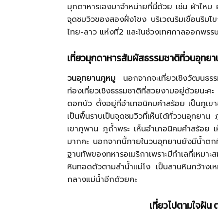
มุกดาหารเองมาจำหน่ายที่นี่ด้วย เช่น ผ้าไหม 
จุดชมวิวของสองฝั่งโขง บริเวณริมเขื่อนริม
ไทย-ลาว แห่งที่2 และในช่วงเทศกาลออกพรรษา
เที่ยวมุกดาหารสัมผัสธรรมชาติที่วนอุทยา
วนอุทยานภูหมู
นอกจากจะเที่ยวเชิงวัฒนธรรม
ท่องเที่ยวเชิงธรรมชาติที่สวยงามอยู่ด้วยนะค
ดอกบัว ตั้งอยู่ที่อำเภอนิคมคำสร้อย เป็นภ
เป็นพื้นราบเป็นจุดชมวิวที่เห็นได้ทั่ววนอุทยาน
เขาภูพาน ภูถ้ำพระ เห็นอำเภอนิคมคำสร้อย เ
มากคะ นอกจากนี้ภายในวนอุทยานยังมีน้ำตกที่สว
ฐานทัพของทหารอเมริกาเพราะมีทำเลที่เหมาะส
หินทอดตัวตามลำน้ำแม่โง เป็นลานหินกว้างเห
กลางแม่น้ำอีกด้วยคะ
เที่ยวไปตามใจฝัน