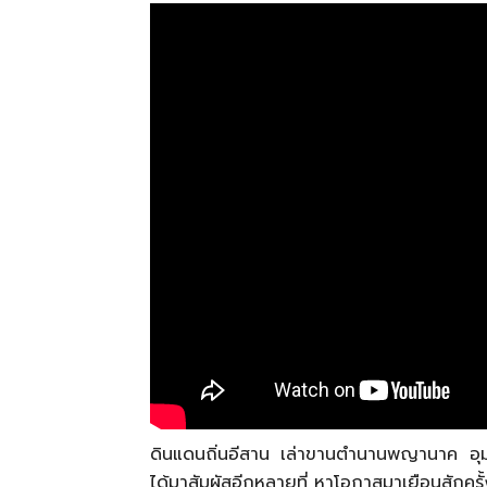
ดินแดนถิ่นอีสาน เล่าขานตำนานพญานาค อุมดม
ได้มาสัมผัสอีกหลายที่ หาโอกาสมาเยือนสักครั