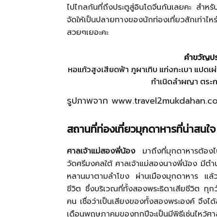
ไปไกลกันที่ถึงประตูสู่อินโดจีนกันเลยคะ สำหรั
จัดให้เป็นปลายทางของนักท่องเที่ยวสักเท่าไหร่น
สวยๆเยอะคะ
คําขวัญป
หอแก้วสูงเสียดฟ้า ภูผาเทิบ แก่งกะเบา แปดเผ
กำเนิดลำผญา ตระกา
รูปภาพจาก www.travel2mukdahan.c
สถานที่ท่องเที่ยวมุกดาหารที่น่าสนใจ
ศาลเจ้าแม่สองพี่น้อง
มาถึงที่มุกดาหารต้องไปศ
วัดศรีมงคลใต้ ศาลเจ้าแม่สองนางพี่น้อง มีตำนา
หลานมาตามลำโขง ผ่านเมืองมุกดาหาร แล้วเกิ
ชีวิต ซึ่งบริเวณที่ทั้งสองพระธิดาเสียชีวิต ท
คน เชื่อว่าเป็นเสียงของทั้งสองพระองค์ จึงได
เดือนพฤษภาคมของทุกปีจะเป็นมีพิธีเซ่นไหว้ศาส