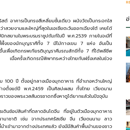
R
อ
ริสต์ อาคารเป็นทรงสีเหลี่ยมชั้นเดียว ผนังวัดเป็นกระจกใส
ว่าสวยงามและใหญ่ที่สุดในเอเชียตะวันออกเฉียงใต้ เคยได้
ิกสยามในพระบรมราชูปถัมภ์ในปี พ.ศ.2539 ภายในจะมีที่
นขี้ผึ้งของนักบุญราศีทั้ง 7 มีไม้กางเขน 7 แห่ง อันเป็น
นเพื่อเทิดกรพเกียรติบุญราศีมรณสักขีทั้ง 7 ที่ได้พลีชีพ
 เมื่อครั้งเกิดกรณ๊พิพาทระหว่างไทยกับฝรั่งเศลในช่วง
องนับ 100 ปี ตั้งอยู่กลางเมืองมุกดาหาร ที่อำเภอหว้านใหญ่
สร้างตั้งแต่ปี พ.ศ.2459 เป็นศิลปะผสม ทั้งไทย เวียดนาม
งราวของพระเวสสันดรชาดกซึ่งหาดูได้ยากแล้วในปัจจุบัน
ินช้อปสินค้าที่ตลาดอินโดจีน ที่อยู่ในตัวเมืองมุกดาหาร
้านานาชาติ เช่น จากประเทศรัสเซีย จีน เวียดนนาม ลาว
่นำเข้ามาจากต่างประเทศแล้ว ยังมีมีสินค้าพื้นบ้านของชาว