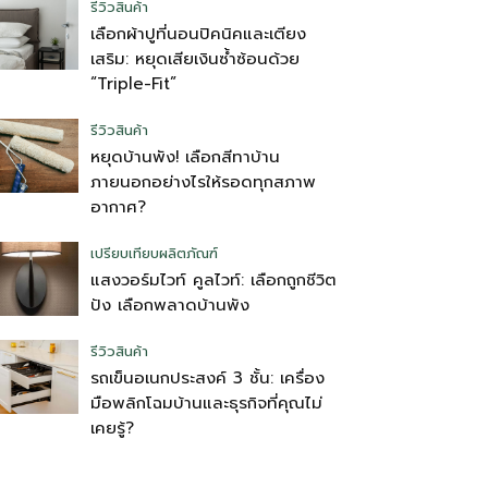
รีวิวสินค้า
เลือกผ้าปูที่นอนปิคนิคและเตียง
เสริม: หยุดเสียเงินซ้ำซ้อนด้วย
“Triple-Fit”
รีวิวสินค้า
หยุดบ้านพัง! เลือกสีทาบ้าน
ภายนอกอย่างไรให้รอดทุกสภาพ
อากาศ?
เปรียบเทียบผลิตภัณฑ์
แสงวอร์มไวท์ คูลไวท์: เลือกถูกชีวิต
ปัง เลือกพลาดบ้านพัง
รีวิวสินค้า
รถเข็นอเนกประสงค์ 3 ชั้น: เครื่อง
มือพลิกโฉมบ้านและธุรกิจที่คุณไม่
เคยรู้?