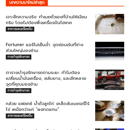
บทความมาใหม่ล่าสุด
เจาะลึกความจริง: ทำเนยถั่วเองที่บ้านให้เนียน
กริบ โดยไม่ต้องพึ่งเครื่องปั่นไฮเทค
อาหารและเครื่องดื่ม
Fortuner แอร์ไม่เย็นฉ่ำ: จุดซ่อนเร้นที่ช่าง
ส่วนใหญ่มองข้าม
การบำรุงรักษารถ
ตารางบำรุงรักษารถตามระยะ: ทำไมต้อง
เปลี่ยนน้ำมันเครื่อง, สลับยาง, และอีกหลาย
จุดที่คุณมองข้าม
การบำรุงรักษารถ
กล้วย แฟลกซ์ น้ำถั่วลูกไก่: เคล็ดลับเบเกอรี่ไร้
ไข่ เหนือกว่าแค่ “ผงทดแทน”
อาหารและเครื่องดื่ม