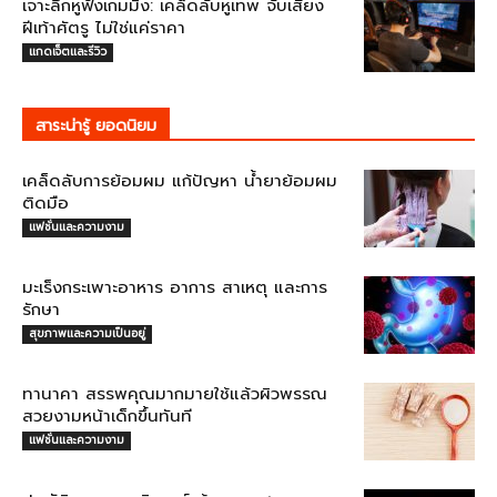
เจาะลึกหูฟังเกมมิ่ง: เคล็ดลับหูเทพ จับเสียง
ฝีเท้าศัตรู ไม่ใช่แค่ราคา
แกดเจ็ตและรีวิว
สาระน่ารู้ ยอดนิยม
เคล็ดลับการย้อมผม แก้ปัญหา น้ำยาย้อมผม
ติดมือ
แฟชั่นและความงาม
มะเร็งกระเพาะอาหาร อาการ สาเหตุ และการ
รักษา
สุขภาพและความเป็นอยู่
ทานาคา สรรพคุณมากมายใช้แล้วผิวพรรณ
สวยงามหน้าเด็กขึ้นทันที
แฟชั่นและความงาม