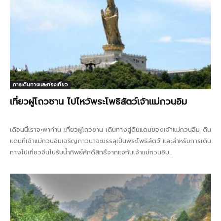
การเดินทางและท่องเที่ยว
เที่ยวผู่โถวซาน ไปไหว้พระโพธิสัตว์เจ้าแม่กวนอิม
เดือนนี้เราจะพาท่าน เที่ยวผู่โถวซาน เดินทางสู่ดินแดนของเจ้าแม่กวนอิม ดิน
แดนที่เจ้าแม่กวนอิมเจริญภาวนาจะบรรลุเป็นพระโพธิสัตว์ และสำหรับการเดิน
ทางไปเที่ยวจีนไปรับน้ำทิพย์ศักดิ์สิทธิ์จากแจกันเจ้าแม่กวนอิม...