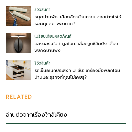
รีวิวสินค้า
หยุดบ้านพัง! เลือกสีทาบ้านภายนอกอย่างไรให้
รอดทุกสภาพอากาศ?
เปรียบเทียบผลิตภัณฑ์
แสงวอร์มไวท์ คูลไวท์: เลือกถูกชีวิตปัง เลือก
พลาดบ้านพัง
รีวิวสินค้า
รถเข็นอเนกประสงค์ 3 ชั้น: เครื่องมือพลิกโฉม
บ้านและธุรกิจที่คุณไม่เคยรู้?
RELATED
อ่านต่อจากเรื่องใกล้เคียง