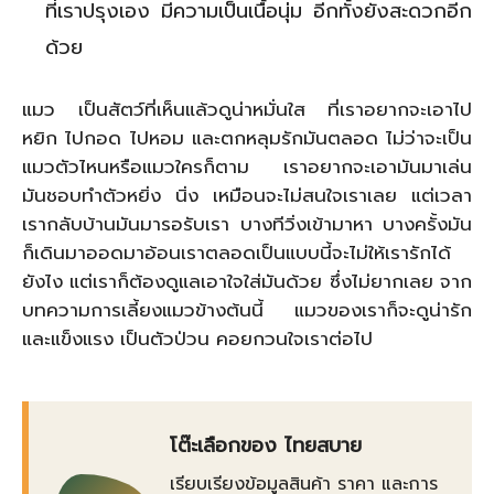
ที่เราปรุงเอง มีความเป็นเนื้อนุ่ม อีกทั้งยังสะดวกอีก
ด้วย
แมว เป็นสัตว์ที่เห็นแล้วดูน่าหมั่นใส ที่เราอยากจะเอาไป
หยิก ไปกอด ไปหอม และตกหลุมรักมันตลอด ไม่ว่าจะเป็น
แมวตัวไหนหรือแมวใครก็ตาม เราอยากจะเอามันมาเล่น
มันชอบทำตัวหยิ่ง นิ่ง เหมือนจะไม่สนใจเราเลย แต่เวลา
เรากลับบ้านมันมารอรับเรา บางทีวิ่งเข้ามาหา บางครั้งมัน
ก็เดินมาออดมาอ้อนเราตลอดเป็นแบบนี้จะไม่ให้เรารักได้
ยังไง แต่เราก็ต้องดูแลเอาใจใส่มันด้วย ซึ่งไม่ยากเลย จาก
บทความการเลี้ยงแมวข้างต้นนี้ แมวของเราก็จะดูน่ารัก
และแข็งแรง เป็นตัวป่วน คอยกวนใจเราต่อไป
โต๊ะเลือกของ ไทยสบาย
เรียบเรียงข้อมูลสินค้า ราคา และการ