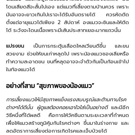
โดนเสียดสีจะสั้นไปเอง แต่แมวที่เลี้ยงตามบ้านควร เพราะ
มันอาจจะยาวเกินไปเราจะได้รับอันตรายได้ ควรหัดตัด
ตั้งแต่อายุแมวได้เพียง 2 สัปดาห์ องแมวจะชินและให้ตัด
ได้ ระวังจะโดนเนื้อเพราะมีเส้นประสาทเยอะมากแถวนั้น
แปรงขน
เป็นการกระตุ้นเลือดไหลเวียนดีขึ้น และขน
สวยงาม ช่วยให้ขนเก่าหลุดไป เพราะน้องแมวชองเลียหรือ
ทำความสะอาดขน ขนที่หลุดอาจจะจำตัวกันเป็นก้อนเข้าไป
ในท้องแมวได้
อย่างที่สาม “สุขภาพของน้องแมว”
การเลี้ยงแมวให้มีสุขภาพแข็งแรงสมบรูณ์และต้านทานโรค
ต่างๆได้ดีนั้น ผู้ดูแลต้องคอยเอาใจใส่เป็นอย่างดี
และมีอีก
วิธีหนึ่งที่ได้ผลดี คือการให้วัคซีนตามระยะเวลาที่กำหนด
เพื่อให้แมวสร้างภูมิคุ้มกันโรคต่างๆ ขึ้นมาในร่างกาย และ
ลดอัตราการเสี่ยงต่อการเกิดโรคและเจ็บป่วยได้