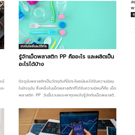
ส
พ
ส
เทคโนโลยีและดิจิทัล
รู้จักเม็ดพลาสติก PP คืออะไร และผลิตเป็น
อะไรได้บ้าง
ณ์
ปัจจุบันพลาสติกเป็นวัตถุดิบที่มีประโยชน์และได้รับความนิยม
าจะ
ในปัจจุบัน ซึ่งหนึ่งในเม็ดพลาสติกที่ได้รับความนิยมก็คือ เม็ด
พลาสติก PP วันนี้เราเลยจะพาทุกคนไปรู้จักกับเม็ดพลาสติก
ชนิดนี้มากกว่ากัน...