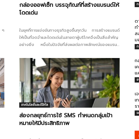
กล่องออฟเซ็ท บรรจุภัณฑ์ที่สร้างแบรนด์ให้
ก
โดดเด่น
ต
ทำ
ย ๆ
ในยุคที่การแข่งขันทางธุรกิจสูงขึ้นทุกวัน การสร้างแบรนด์
ส
ให้เป็นที่จดจำและโดดเด่นในสายตาผู้บริโภคจึงเป็นสิ่งสำคัญ
ไทย
ม
อย่างยิ่ง หนึ่งในปัจจัยที่ส่งผลต่อภาพลักษณ์ของแบรนด์
ก
อย่างมากแต่หลายคนกลับมองข้าม คือบรรจุภัณฑ์ โดย
เฉพาะอย่างยิ่งกล่องออฟเซ็ท...
กล
เค
แ
สบาย(ดอท)คอม
อ
เจ
เท
เทคโนโลยีและดิจิทัล
ร
แ
ส่องกลยุทธ์การใช้ SMS กำหนดกลุ่มเป้า
หมายให้มีประสิทธิภาพ