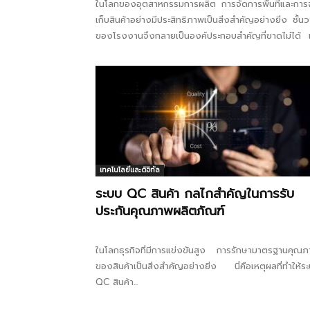
ในโลกของอุตสาหกรรมการผลิต การจัดการพื้นที่และการ
เก็บสินค้าอย่างมีประสิทธิภาพเป็นสิ่งสำคัญอย่างยิ่ง ชั้น
ของโรงงานจึงกลายเป็นองค์ประกอบสำคัญที่ขาดไม่ได้ 
การเลือกผู้รับผลิตชั้นวางของโรงงานไม่ใช่เพียงแค่การ
พิจารณาราคาหรือความสวยงามเท่านั้น มาตรฐานคว
ปลอดภัยถือเป็นปัจจัยสำคัญที่ต้องให้ความสำคัญเป็นอันด
ต้น...
เทคโนโลยีและดิจิทัล
ระบบ QC สินค้า กลไกสำคัญในการรับ
ประกันคุณภาพผลิตภัณฑ์
ในโลกธุรกิจที่มีการแข่งขันสูง การรักษามาตรฐานคุณ
ของสินค้าเป็นสิ่งสำคัญอย่างยิ่ง นี่คือเหตุผลที่ทำให้ร
QC สินค้า...