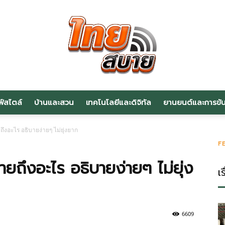
ฟ์สไตล์
บ้านและสวน
เทคโนโลยีและดิจิทัล
ยานยนต์และการขับข
สาระ
ึงอะไร อธิบายง่ายๆ ไม่ยุ่งยาก
F
ยถึงอะไร อธิบายง่ายๆ ไม่ยุ่ง
เร
น่า
6609