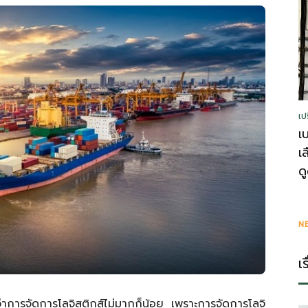
รู้
เป
วา
เ
เ
ด
ไร
N
เ
่าการจัดการโลจิสติกส์ไม่มากก็น้อย เพราะการจัดการโลจิ
ตี้