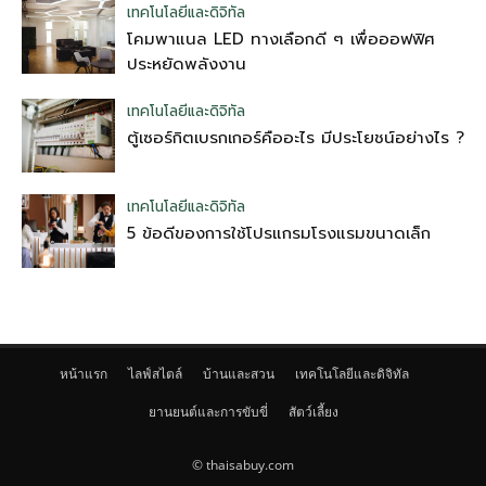
เทคโนโลยีและดิจิทัล
โคมพาแนล LED ทางเลือกดี ๆ เพื่อออฟฟิศ
ประหยัดพลังงาน
เทคโนโลยีและดิจิทัล
ตู้เซอร์กิตเบรกเกอร์คืออะไร มีประโยชน์อย่างไร ?
เทคโนโลยีและดิจิทัล
5 ข้อดีของการใช้โปรแกรมโรงแรมขนาดเล็ก
หน้าแรก
ไลฟ์สไตล์
บ้านและสวน
เทคโนโลยีและดิจิทัล
ยานยนต์และการขับขี่
สัตว์เลี้ยง
© thaisabuy.com