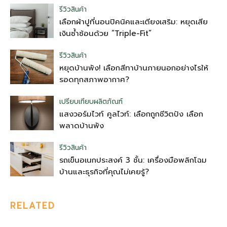
รีวิวสินค้า
เลือกผ้าปูที่นอนปิคนิคและเตียงเสริม: หยุดเสีย
เงินซ้ำซ้อนด้วย “Triple-Fit”
รีวิวสินค้า
หยุดบ้านพัง! เลือกสีทาบ้านภายนอกอย่างไรให้
รอดทุกสภาพอากาศ?
เปรียบเทียบผลิตภัณฑ์
แสงวอร์มไวท์ คูลไวท์: เลือกถูกชีวิตปัง เลือก
พลาดบ้านพัง
รีวิวสินค้า
รถเข็นอเนกประสงค์ 3 ชั้น: เครื่องมือพลิกโฉม
บ้านและธุรกิจที่คุณไม่เคยรู้?
RELATED