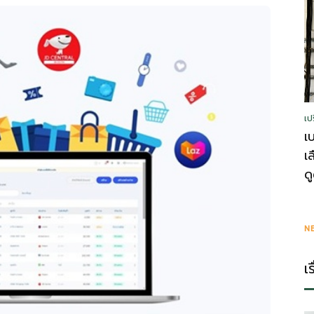
รู้
เป
วา
เ
เ
ด
ไร
N
เ
ตี้