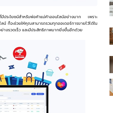
บบที่มีประโยชน์สำหรับพ่อค้าแม่ค้าออนไลน์อย่างมาก เพราะ
ไลน์ ก็จะช่วยให้คุณสามารถรวมทุกออเดอร์การขายไว้ได้ใน
้อย่างรวดเร็ว และมีประสิทธิภาพมากยิ่งขึ้นอีกด้วย
ไทย
สบาย(ดอท)คอม