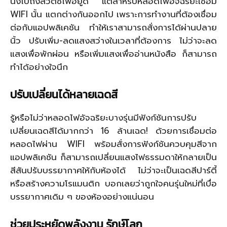
นั่งไปถึงสวิตช์ไฟอยู่ดี แต่สำหรับหลอดไฟอัจฉริยะเชื่อม
WIFI นั้น แตกต่างกันออกไป เพราะการทำงานที่ต้องเชื่อม
ต่อกับแอปพลิเคชัน ทำให้เราสามารถสั่งการได้ผ่านปลาย
นิ้ว ปรับเพิ่ม-ลดแสงสว่างในเวลาที่ต้องการ ไม่ว่าจะลด
แสงเพื่อพักผ่อน หรือเพิ่มแสงเพื่ออ่านหนังสือ ก็สามารถ
ทำได้อย่างใจนึก
ปรับเปลี่ยนได้หลายเฉดสี
รู้หรือไม่ว่าหลอดไฟอัจฉริยะบางรุ่นมีฟังก์ชันการปรับ
เปลี่ยนเฉดสีได้มากกว่า 16 ล้านเฉด! ด้วยการเชื่อมต่อ
หลอดไฟผ่าน WIFI พร้อมสั่งการฟังก์ชันควบคุมสีจาก
แอปพลิเคชัน ก็สามารถเปลี่ยนแสงไฟธรรมดาให้กลายเป็น
สีสันปรับบรรยากาศให้กับห้องได้ ไม่ว่าจะเป็นเฉดสีปาร์ตี้
หรือสร้างความโรแมนติก บอกเลยว่าถูกใจคนรุ่นใหม่ที่เบื่อ
บรรยากาศเดิม ๆ ของห้องอย่างแน่นอน
ช่วยประหยัดพลังงาน รักษ์โลก