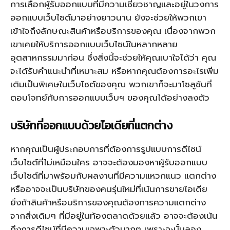
การเลือกผู้รับออกแบบที่มีความเชี่ยวชาญและอยู่ในวงการ
ออกแบบเว็บไซต์มาอย่างยาวนาน ยังจะช่วยให้พวกเขา
เข้าใจถึงลักษณะสินค้าหรือบริการของคุณ เนื่องจากพวก
เขาเคยให้บริการออกแบบเว็บไซน์ในหลากหลาย
อุตสาหกรรมมาก่อน ซึ่งสิ่งนี้จะช่วยให้คุณเบาใจได้ว่า คุณ
จะได้รับคำแนะนำที่เหมาะสม หรือหากคุณต้องการอะไรเพิ่ม
เติมเป็นพิเศษในเว็บไซต์ของคุณ พวกเขาก็จะมาโซลูชันที่
ตอบโจทย์กับการออกแบบเว็บฯ ของคุณได้อย่างลงตัว
บริษัทที่ออกแบบด้วยไอเดียที่แตกต่าง
หากคุณเป็นผู้ประกอบการที่ต้องการรูปแบบการดีไซน์
เว็บไซต์ที่ไม่เหมือนใคร อาจจะต้องมองหาผู้รับออกแบบ
เว็บไซต์ที่มาพร้อมกับผลงานที่มีความแหวกแนว แตกต่าง
หรืออาจจะเป็นบริษัทของคนรุ่นใหม่ที่เน้นการขายไอเดีย
ยิ่งถ้าสินค้าหรือบริการของคุณต้องการความแตกต่าง
จากสิ่งเดิมๆ ที่มีอยู่ในท้องตลาดด้วยแล้ว อาจจะต้องเน้น
ถึงการดีไซน์ที่มีความเฉพาะตัวมากๆ เพราะฉะนั้นลอง