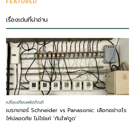
FEATURED
เรื่องเด่นที่น่าอ่าน
เปรียบเทียบผลิตภัณฑ์
เบรกเกอร์ Schneider vs Panasonic: เลือกอย่างไร
ให้ปลอดภัย ไม่ใช่แค่ ‘กันไฟดูด’