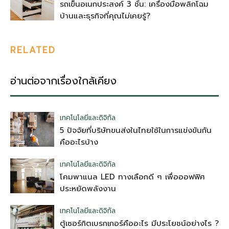
รถเข็นอเนกประสงค์ 3 ชั้น: เครื่องมือพลิกโฉม
บ้านและธุรกิจที่คุณไม่เคยรู้?
RELATED
อ่านต่อจากเรื่องใกล้เคียง
เทคโนโลยีและดิจิทัล
5 ปัจจัยที่บริษัทขนส่งในไทยใช้ในการแข่งขันกัน
คืออะไรบ้าง
เทคโนโลยีและดิจิทัล
โคมพาแนล LED ทางเลือกดี ๆ เพื่อออฟฟิศ
ประหยัดพลังงาน
เทคโนโลยีและดิจิทัล
ตู้เซอร์กิตเบรกเกอร์คืออะไร มีประโยชน์อย่างไร ?