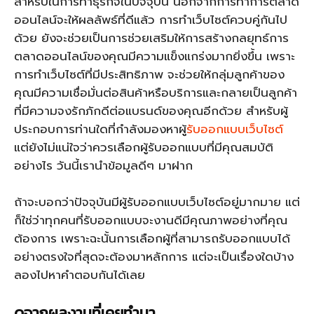
สำหรับในการทำธุรกิจในปัจจุบัน นอกจากการทำการตลาด
ออนไลน์จะให้ผลลัพธ์ที่ดีแล้ว การทำเว็บไซต์ควบคู่กันไป
ด้วย ยังจะช่วยเป็นการช่วยเสริมให้การสร้างกลยุทธ์การ
ตลาดออนไลน์ของคุณมีความแข็งแกร่งมากยิ่งขึ้น เพราะ
การทำเว็บไซต์ที่มีประสิทธิภาพ จะช่วยให้กลุ่มลูกค้าของ
คุณมีความเชื่อมั่นต่อสินค้าหรือบริการและกลายเป็นลูกค้า
ที่มีความจงรักภักดีต่อแบรนด์ของคุณอีกด้วย สำหรับผู้
ประกอบการท่านใดที่กำลังมองหาผู้
รับออกแบบเว็บไซต์
แต่ยังไม่แน่ใจว่าควรเลือกผู้รับออกแบบที่มีคุณสมบัติ
อย่างไร วันนี้เรานำข้อมูลดีๆ มาฝาก
ถ้าจะบอกว่าปัจจุบันมีผู้รับออกแบบเว็บไซต์อยู่มากมาย แต่
ก็ใช่ว่าทุกคนที่รับออกแบบจะงานดีมีคุณภาพอย่างที่คุณ
ต้องการ เพราะฉะนั้นการเลือกผู้ที่สามารถรับออกแบบได้
อย่างตรงใจที่สุดจะต้องมาหลักการ แต่จะเป็นเรื่องใดบ้าง
ลองไปหาคำตอบกันได้เลย
ดูจากผลงานที่เคยทำมา