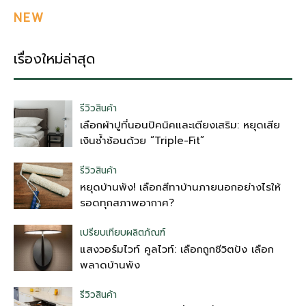
NEW
เรื่องใหม่ล่าสุด
รีวิวสินค้า
เลือกผ้าปูที่นอนปิคนิคและเตียงเสริม: หยุดเสีย
เงินซ้ำซ้อนด้วย “Triple-Fit”
รีวิวสินค้า
หยุดบ้านพัง! เลือกสีทาบ้านภายนอกอย่างไรให้
รอดทุกสภาพอากาศ?
เปรียบเทียบผลิตภัณฑ์
แสงวอร์มไวท์ คูลไวท์: เลือกถูกชีวิตปัง เลือก
พลาดบ้านพัง
รีวิวสินค้า