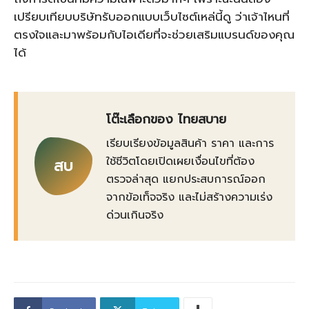
เปรียบเทียบบริษัทรับออกแบบเว็บไซต์เหล่นี้ดู ว่าเจ้าไหนที่
ตรงใจและมาพร้อมกับไอเดียที่จะช่วยเสริมแบรนด์ของคุณ
ได้
โต๊ะเลือกของ ไทยสบาย
เรียบเรียงข้อมูลสินค้า ราคา และการ
ใช้ชีวิตโดยเปิดเผยเงื่อนไขที่ต้อง
สบ
ตรวจล่าสุด แยกประสบการณ์ออก
จากข้อเท็จจริง และไม่สร้างความเร่ง
ด่วนเกินจริง