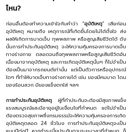
ไหน
?
ก่อนอื่นต้องทำความเข้าใจกับคำว่า “
อุบัติเหตุ
” เสียก่อน
อุบัติเหตุ หมายถึง เหตุการณ์ที่เกิดขึ้นโดยไม่ได้ตั้งใจ ส่ง
ผลให้เกิดการบาดเจ็บ ทุพพลภาพ หรือสูญเสียชีวิตได้ ดัง
นั้นการทำประกันอุบัติเหตุ จะให้ความคุ้มครองการบาดเจ็บ
ทางร่างกาย ตลอดจนถึงทุพพลภาพหรือสูญเสียชีวิตอัน
เนื่องมาจากอุบัติเหตุ และการเกิดอุบัติเหตุนั้นๆ ก็ไม่จำเป็น
ต้องเป็นมาจากรถยนต์เท่านั้น แต่เป็นตัวการหรืออุปกรณ์
ใดๆ ที่ทำให้บาดเจ็บทางร่างกายได้ เช่น ของมีคมบาด โดน
ของร้อนลวก มีของแข็งตกใส่ ฯลฯ
การทำประกันอุบัติเหตุ
ผู้ที่ทำประกันจะต้องมีสุขภาพแข็ง
แรงสมบูรณ์และมีอายุอยู่ในเงื่อนไขที่กำหนด แต่ไม่จำเป็น
ต้องตรวจสุขภาพซึ่งกรมธรรม์จะให้ความคุ้มครองการเกิด
อุบัติเหตุตลอด 24 ชั่วโมง การทำประกันอุบัติเหตุจะเป็น
แบบปีต่อปี หากชำระเบี้ยประกันตามระยะเวลาที่กำหนด ก็