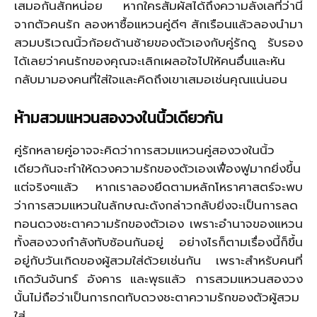
เสมอกันสักหน่อย หากใครสัมผัสได้ถึงความลังเลที่ว่านี้
จากตัวคนรัก ลองหาซื้อแหวนคู่ดีๆ สักเรือนแล้วลองนำมา
สวมบริเวณนิ้วก้อยด้านซ้ายของตัวเองกับคู่รักดู รับรอง
ได้เลยว่าคนรักของคุณจะเลิกเผลอใจไปให้คนอื่นและหัน
กลับมามองคนที่ใส่ใจและคิดถึงเขาเสมอเช่นคุณแน่นอน
ห้ามสวมแหวนสองวงในนิ้วเดียวกัน
คู่รักหลายคู่อาจจะคิดว่าการสวมแหวนคู่สองวงในนิ้ว
เดียวกันจะทำให้ดวงความรักของตัวเองเฟื่องฟูมากยิ่งขึ้น
แต่จริงๆแล้ว หากเราลองยึดตามหลักโหราศาสตร์จะพบ
ว่าการสวมแหวนในลักษณะดังกล่าวกลับยิ่งจะเป็นการลด
ทอนดวงชะตาความรักของตัวเอง เพราะอำนาจของแหวน
ทั้งสองวงกำลังทับซ้อนกันอยู่ อย่างไรก็ตามเรื่องนี้ก็ขึ้น
อยู่กับวันเกิดของผู้สวมใส่ด้วยเช่นกัน เพราะสำหรับคนที่
เกิดวันจันทร์ อังคาร และพุธแล้ว การสวมแหวนสองวง
นั้นไม่ถือว่าเป็นการกดทับดวงชะตาความรักของตัวผู้สวม
ใส่