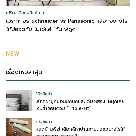
เปรียบเทียบผลิตภัณฑ์
เบรกเกอร์ Schneider vs Panasonic: เลือกอย่างไร
ให้ปลอดภัย ไม่ใช่แค่ ‘กันไฟดูด’
NEW
เรื่องใหม่ล่าสุด
รีวิวสินค้า
เลือกผ้าปูที่นอนปิคนิคและเตียงเสริม: หยุดเสีย
เงินซ้ำซ้อนด้วย “Triple-Fit”
รีวิวสินค้า
หยุดบ้านพัง! เลือกสีทาบ้านภายนอกอย่างไรให้
รอดทุกสภาพอากาศ?