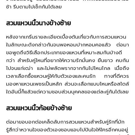
ช้า รีบตามไปเช็กกันได้เลย
สวมแหวนนิ้วนางข้างซ้าย
หลังจากเกริ่นรายละเอียดเบื้องต้นเกี่ยวกับการสวมแหวน
ในลักษณะดังกล่าวกันจนพอหอมปากหอมคอแล้ว ต่อมา
ขอพูดถึงวิธีเลือกประเภทของแหวนที่เหมาะสมกันบ้างดี
กว่า สำหรับคู่ไหนที่อยากให้ความรักมั่นคง ยืนยาว คบกัน
ไปจนแก่เฒ่า และไม่พลัดพรากจากกันไปไหนไกล เมื่อถึง
เวลาเลือกซื้อแหวนคู่ให้กับตัวเองและคนรัก ทางที่ดีควร
มองหาแหวนเพชรเป็นหลัก ส่วนจะเลือกแบบไหนหรือสไตล์
ใดอันนี้ก็แล้วแต่ความชอบส่วนบุคคลของแต่ละคู่กันได้เลย
สวมแหวนนิ้วก้อยข้างซ้าย
ต่อมาขอบอกต่อเคล็ดลับการสวมแหวนสำหรับคู่รักที่มัก
รู้สึกว่าหวานใจของตัวเองชอบแอบไปปันใจให้ใครอีกคนอยู่