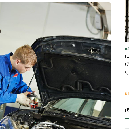
รู้
เป
วา
เ
เ
ด
ไร
N
เ
ตี้