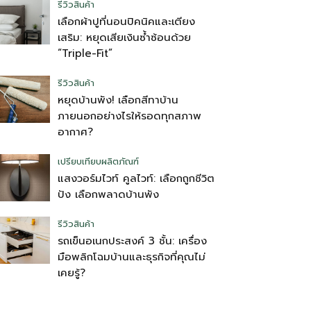
รีวิวสินค้า
เลือกผ้าปูที่นอนปิคนิคและเตียง
เสริม: หยุดเสียเงินซ้ำซ้อนด้วย
“Triple-Fit”
รีวิวสินค้า
หยุดบ้านพัง! เลือกสีทาบ้าน
ภายนอกอย่างไรให้รอดทุกสภาพ
อากาศ?
เปรียบเทียบผลิตภัณฑ์
แสงวอร์มไวท์ คูลไวท์: เลือกถูกชีวิต
ปัง เลือกพลาดบ้านพัง
รีวิวสินค้า
รถเข็นอเนกประสงค์ 3 ชั้น: เครื่อง
มือพลิกโฉมบ้านและธุรกิจที่คุณไม่
เคยรู้?