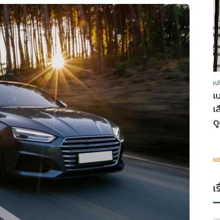
รู้
เป
วา
เ
เ
ด
ไร
N
เ
ตี้