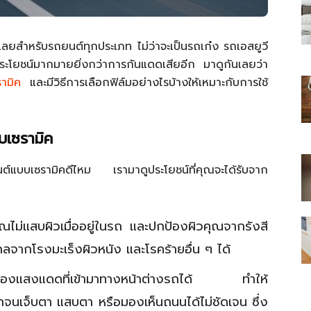
ด้เลยสำหรับรถยนต์ทุกประเภท ไม่ว่าจะเป็นรถเก๋ง รถเอสยูวี
ะโยชน์มากมายยิ่งกว่าการกันแดดเสียอีก มาดูกันเลยว่า
ามิค
และมีวิธีการเลือกฟิล์มอย่างไรบ้างให้เหมาะกับการใช้
ไทย
บเซรามิค
รถยนต์แบบเซรามิคดีไหม เรามาดูประโยชน์ที่คุณจะได้รับจาก
สบาย(ดอท)คอม
ไม่แสบผิวเมื่ออยู่ในรถ และปกป้องผิวคุณจากรังสี
กลจากโรงมะเร็งผิวหนัง และโรคร้ายอื่น ๆ ได้
ยกรองแสงแดดที่เข้ามาทางหน้าต่างรถได้ ทำให้
เจ็บตา แสบตา หรือมองเห็นถนนได้ไม่ชัดเจน ซึ่ง