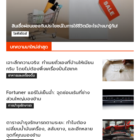
สินเชื่อผ่อนของกับประโยชน์ในการใช้ชีวิตมีอะไรบ้างมารู้กัน!
ไลฟ์สไตล์
บทความมาใหม่ล่าสุด
เจาะลึกความจริง: ทำเนยถั่วเองที่บ้านให้เนียน
กริบ โดยไม่ต้องพึ่งเครื่องปั่นไฮเทค
อาหารและเครื่องดื่ม
Fortuner แอร์ไม่เย็นฉ่ำ: จุดซ่อนเร้นที่ช่าง
ส่วนใหญ่มองข้าม
การบำรุงรักษารถ
ตารางบำรุงรักษารถตามระยะ: ทำไมต้อง
เปลี่ยนน้ำมันเครื่อง, สลับยาง, และอีกหลาย
จุดที่คุณมองข้าม