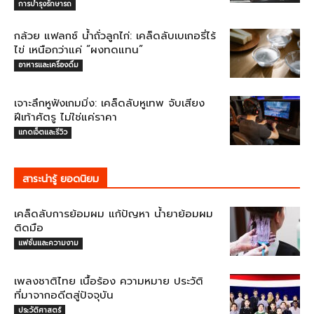
การบำรุงรักษารถ
กล้วย แฟลกซ์ น้ำถั่วลูกไก่: เคล็ดลับเบเกอรี่ไร้
ไข่ เหนือกว่าแค่ “ผงทดแทน”
อาหารและเครื่องดื่ม
เจาะลึกหูฟังเกมมิ่ง: เคล็ดลับหูเทพ จับเสียง
ฝีเท้าศัตรู ไม่ใช่แค่ราคา
แกดเจ็ตและรีวิว
สาระน่ารู้ ยอดนิยม
เคล็ดลับการย้อมผม แก้ปัญหา น้ำยาย้อมผม
ติดมือ
แฟชั่นและความงาม
เพลงชาติไทย เนื้อร้อง ความหมาย ประวัติ
ที่มาจากอดีตสู่ปัจจุบัน
ประวัติศาสตร์