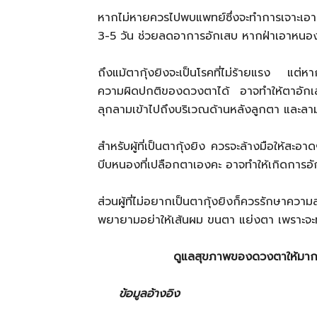
หากไม่หายควรไปพบแพทย์ซึ่งจะทำการเจาะเ
3-5 วัน ช่วยลดอาการอักเสบ หากฝ่าเอาหนองออ
ถึงแม้ตากุ้งยิงจะเป็นโรคที่ไม่ร้ายแรง แต่
ความผิดปกติของดวงตาได้ อาจทำให้ตาอักเสบต
ลุกลามเข้าไปถึงบริเวณด้านหลังลูกตา และล
สำหรับผู้ที่เป็นตากุ้งยิง ควรจะล้างมือให้ส
บีบหนองที่เปลือกตาเองคะ อาจทำให้เกิดการอ
ส่วนผู้ที่ไม่อยากเป็นตากุ้งยิงก็ควรรักษาคว
พยายามอย่าให้เส้นผม ขนตา แย่งตา เพราะจะท
ดูแลสุขภาพของดวงตาให้มากๆ
ข้อมูลอ้างอิง