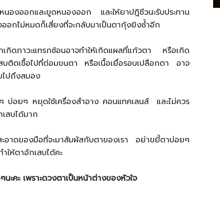
อาหนองออกและขูดหนองออก และให้ยาปฎิชีวนะรับประทาน
กไม่หมดก็เสี่ยงที่จะกลับมาเป็นตากุ้งยิงซ้ำอีก
หากเกิดภาวะแทรกซ้อนอาจทำให้เกิดแผลที่แก้วตา หรือเกิด
ิดเชื้อไปที่ต่อมขนตา หรือเนื้อเยื่อรอบเปลือกตา อาจ
ามไปถึงสมอง
ะอาดๆ บ่อยๆ หยุดใช้เครื่องสำอาง คอนแทคเลนส์ และไม่ควร
ักเสบได้มาก
ามสะอาดของมือที่จะมาสัมผัสกับตาของเรา อย่าขยี้ตาบ่อยๆ
ำให้ตาอักเสบได้คะ
นะคะ เพราะดวงตาเป็นหน้าต่างของหัวใจ