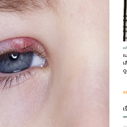
รู้
เป
วา
เ
เ
ด
ไร
N
เ
ตี้