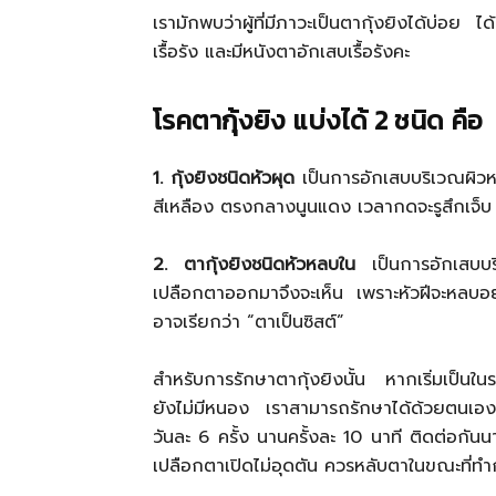
เรามักพบว่าผู้ที่มีภาวะเป็นตากุ้งยิงได้บ่อย 
เรื้อรัง และมีหนังตาอักเสบเรื้อรังคะ
โรคตากุ้งยิง แบ่งได้ 2 ชนิด คือ
1. กุ้งยิงชนิดหัวผุด
เป็นการอักเสบบริเวณผิวห
สีเหลือง ตรงกลางนูนแดง เวลากดจะรูสึกเจ็บ
2. ตากุ้งยิงชนิดหัวหลบใน
เป็นการอักเสบบริเ
เปลือกตาออกมาจึงจะเห็น เพราะหัวฝีจะหลบอยู่
อาจเรียกว่า “ตาเป็นซิสต์”
สำหรับการรักษาตากุ้งยิงนั้น หากเริ่มเป็นใ
ยังไม่มีหนอง เราสามารถรักษาได้ด้วยตนเองท
วันละ 6 ครั้ง นานครั้งละ 10 นาที ติดต่อกั
เปลือกตาเปิดไม่อุดตัน ควรหลับตาในขณะที่ทำ