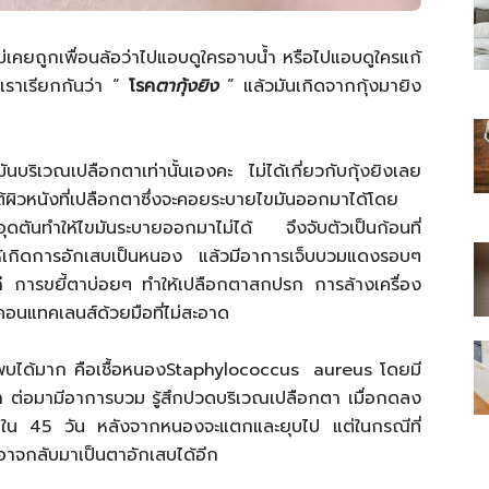
ไม่เคยถูกเพื่อนล้อว่าไปแอบดูใครอาบน้ำ หรือไปแอบดูใครแก้
่เราเรียกกันว่า “
โรค
ตากุ้งยิง
” แล้วมันเกิดจากกุ้งมายิง
ไทย
บริเวณเปลือกตาเท่านั้นเองคะ ไม่ได้เกี่ยวกับกุ้งยิงเลย
ต้ผิวหนังที่เปลือกตาซึ่งจะคอยระบายไขมันออกมาได้โดย
อุดตันทำให้ไขมันระบายออกมาไม่ได้ จึงจับตัวเป็นก้อนที่
ให้เกิดการอักเสบเป็นหนอง แล้วมีอาการเจ็บบวมแดงรอบๆ
สบาย(ดอท)คอม
ได้แก่ การขยี้ตาบ่อยๆ ทำให้เปลือกตาสกปรก การล้างเครื่อง
อนแทคเลนส์ด้วยมือที่ไม่สะอาด
ยที่พบได้มาก คือเชื้อหนองStaphylococcus aureus โดยมี
 ต่อมามีอาการบวม รู้สึกปวดบริเวณเปลือกตา เมื่อกดลง
องภายใน 45 วัน หลังจากหนองจะแตกและยุบไป แต่ในกรณีที่
อาจกลับมาเป็นตาอักเสบได้อีก