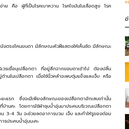
R
ได้ง่าย คือ ผู้ที่เป็นโรคเบาหวาน โรคไขมันในเลือดสูง โรค
อ
นังตรงโคนขนตา มีลักษณะหัวฝีแสดงให้เห็นชัด มีลักษณะ
วรเยื่อบุเปลือกตา ที่อยู่ลึกจากขอบตาเข้าไป ต้องปลิ้น
ด้านในเปลือกตา เมื่อใช้นิ้วคลำจะพบตุ่มแข็งและเจ็บ หรือ
นระยะแรก ซึ่งจะมีเพียงลักษณะของเปลือกตาอักเสบเท่านั้น
ี่บ้านคะ โดยการใช้ผ้าชุบน้ำอุ่นมาประคบบริเวณเปลือกตา
นนาน 3-4 วัน จะช่วยลดอาการบวม เจ็บ และทำให้รูของต่อม
การประคบน้ำอุ่นนะคะ