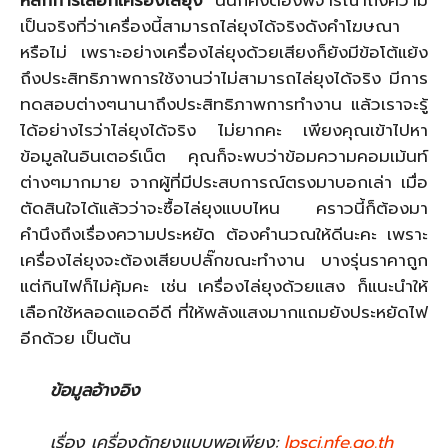
เป็นจริงที่ว่าเครื่องนี้สามารถไล่ยุงได้จริงดังคำโฆษณา
หรือไม่ เพราะอย่างเครื่องไล่ยุงด้วยเสียงก็ยังมีข้อโต้แย้ง
ถึงประสิทธิภาพการใช้งานว่าไม่สามารถไล่ยุงได้จริง มีการ
ทดสอบต่างๆนานาถึงประสิทธิภาพการทำงาน แล้วเราจะรู้
ได้อย่างไรว่าไล่ยุงได้จริง ไม่ยากคะ เพียงคุณเข้าไปหา
ข้อมูลในอินเตอร์เน็ต คุณก็จะพบว่าข้อมความคอมเม้นท์
ต่างๆมากมาย จากผู้ที่มีประสบการณ์ตรงมาบอกเล่า เมื่อ
ตัดสินใจได้แล้วว่าจะซื้อไล่ยุงแบบไหน คราวนี้ก็ต้องมา
คำนึงถึงเรื่องความประหยัด ต้องคำนวณให้ดีนะคะ เพราะ
เครื่องไล่ยุงจะต้องเสียบปลั๊กขณะทำงาน บางรุ่นราคาถูก
แต่กินไฟก็ไม่คุ้มคะ เช่น เครื่องไล่ยุงด้วยแสง ก็แนะนำให้
เลือกใช้หลอดแอดอีดี ที่ให้พลังแสงมากแถมยังประหยัดไฟ
อีกด้วย เป็นต้น
ข้อมูลอ้างอิง
เรื่อง เครื่องดักยุงแบบพอเพียง:
lpsci.nfe.go.th