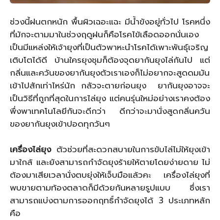
ช่วงนี้ฝนตกหนัก พื้นผิวเฉอะแฉะ มีน้ำขังอยู่ทั่วไป โรคหนึ่ง
ที่มักจะตามมาในช่วงฤดูฝนก็คือโรคไข้เลือดออกนั่นเอง
เป็นมีแหล่งให้เจ้ายุงที่เป็นตัวพาหะนำโรคได้เพาะพันธุ์เจริญ
เติบโตได้ดี บ้านใครยุงชุมก็ต้องจุดยากันยุงไล่กันไป แต่
กลิ่นและควันของยากันยุงตัวเราเองก็ไม่อยากจะสูดดมมัน
เข้าไปสักเท่าไหร่นัก กลัวจะตายก่อนยุง ยากันยุงอาจจะ
เป็นวิธีที่ถูกที่สุดในการไล่ยุง แต่คนรุ่นใหม่อย่างเราคงต้อง
พึ่งพาเทคโนโลยีกันจะดีกว่า ดีกว่าจะมานั่งสูดกลิ่นควัน
ของยากันยุงเข้าปอดทุกวันๆ
เครื่องไล่ยุง
ตัวช่วยที่สะดวกสบายในการขับไล่ไม่ให้ยุงเข้า
มาใกล้ และยังสามารถกำจัดยุงร้ายให้ตายโดยง่ายดาย ไม่
ต้องมาเสียเวลานั่งตบยุ่งให้เจ็บมือแล้วคะ เครื่องไล่ยุงที่
พบขายตามท้องตลาดก็มีด้วยกันหลายรูปแบบ ซึ่งเรา
สามารถแบ่งตามการออกฤทธิ์กำจัดยุงได้ 3 ประเภทหลัก
คือ