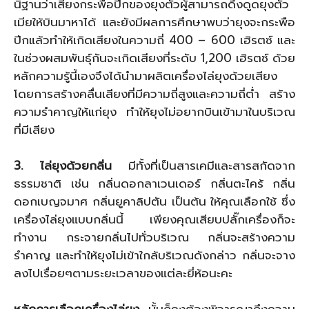
นิฐานว่าเสียงกระพือปีกของยุงตัวผู้สามารถดึงดูดยุงตัว
เมียให้บินมาหาได้ และยังมีผลการศึกษาพบว่ายุงจะกระพือ
ปีกแล้วทำให้เกิดเสียงในความถี่ 400 – 600 เฮิรตซ์ และ
ในช่วงผสมพันธุ์กันจะเกิดเสียงที่ระดับ 1,200 เฮิรตซ์ ด้วย
หลักความรู้นี้เองจึงได้นำมาผลิตเครื่องไล่ยุงด้วยเสียง
โดยการสร้างคลื่นเสียงที่มีความถี่สูงและความถี่ต่ำ สร้าง
ความรำคาญให้แก่ยุง ทำให้ยุงไม่อยากบินเข้ามาในบริเวณ
ที่มีเสียง
3. ไล่ยุงด้วยกลิ่น
มีทั้งที่เป็นสารเคมีและสารสกัดจาก
ธรรมชาติ เช่น กลิ่นดอกลาเวนเดอร์ กลิ่นตะไคร้ กลิ่น
ดอกเบญจมาศ กลิ่นยูคาลิปตัน เป็นต้น ให้คุณเลือกใช้ ซึ่ง
เครื่องไล่ยุงแบบกลิ่นนี้ เพียงคุณเสียบปลั๊กเครื่องก็จะ
ทำงาน กระจายกลิ่นไปทั่วบริเวณ กลิ่นจะสร้างความ
รำคาญ และทำให้ยุงไม่เข้าใกล้บริเวณดังกล่าว กลิ่นจะจาง
ลงไปเรื่อยๆตามระยะเวลาของแต่ละยี่ห้อนะคะ
หลักการเลือกเครื่องไล่ยุง
นั้นก็คงต้องพิจารณาถึงความ