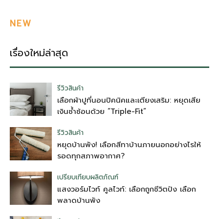
NEW
เรื่องใหม่ล่าสุด
รีวิวสินค้า
เลือกผ้าปูที่นอนปิคนิคและเตียงเสริม: หยุดเสีย
เงินซ้ำซ้อนด้วย “Triple-Fit”
รีวิวสินค้า
หยุดบ้านพัง! เลือกสีทาบ้านภายนอกอย่างไรให้
รอดทุกสภาพอากาศ?
เปรียบเทียบผลิตภัณฑ์
แสงวอร์มไวท์ คูลไวท์: เลือกถูกชีวิตปัง เลือก
พลาดบ้านพัง