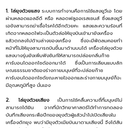
1. ไล่ยุงด้วยแสง
ระบบการทำงานคือการใช้แสงยูวีเอ โดย
ผ่านหลอดแอลอีดี หรือ หลอดฟลูออเรสเซนส์ ซึ่งแสงยูวี
เอขังสามารถฆ่าเชื้อโรคได้อีกด้วยคะ แสงและความร้อนที่
เกิดจากหลอดไฟจะเป็นตัวล่อให้ยุงบินเข้ามายังเครื่อง
แล้วตกลงไปด้านล่างของเครื่อง ซึ่งจะมีพัดลมคอยทำ
หน้าที่ไม่ให้ยุงสามารถบินขึ้นมาด้านบนได้ เครื่องไล่ยุงด้วย
แสงบางรุ่นยังเพิ่มฟังชันก์ให้สามารถปล่อยกลิ่นก๊าซ
คาร์บอนไดออกไซด์ออกมาได้ ซึ่งเป็นการเลียนแบบลัก
ษณธธรรมชาติของร่างกายมนุษย์ที่จะปล่อยก๊าซ
คาร์บอนไดออกไซด์ขณะหายใจออกและร่างกายมนุษย์ก็จะ
มีอุณหภูมิที่สูง นั่นเอง
2. ไล่ยุงด้วยเสียง
เป็นการใช้คลื่นความถี่ที่มนุษย์ไม่
สามารถได้ยิน จากที่นักวิทยาศาสตร์ได้ทำการทดลอง
บันทึกเสียงกระพือปีกของยุงตัวผู้แล้วนำไปเปิดเสียงใน
เครื่องดักยุง พบว่ามียุงตัวเมียบินมาตามเสียงนี้ จึงได้สัน